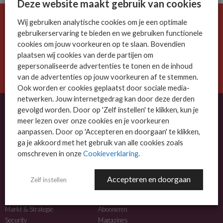
Deze website maakt gebruik van cookies
Wij gebruiken analytische cookies om je een optimale
De ICT-wereld is snel. Mis niets.
gebruikerservaring te bieden en we gebruiken functionele
Meld je nu aan voor de MSP Business nieuwsbrief.
cookies om jouw voorkeuren op te slaan. Bovendien
plaatsen wij cookies van derde partijen om
AANMELDEN
gepersonaliseerde advertenties te tonen en de inhoud
van de advertenties op jouw voorkeuren af te stemmen.
Ook worden er cookies geplaatst door sociale media-
netwerken. Jouw internetgedrag kan door deze derden
gevolgd worden. Door op 'Zelf instellen' te klikken, kun je
meer lezen over onze cookies en je voorkeuren
OVER MSP BUSINESS
aanpassen. Door op 'Accepteren en doorgaan' te klikken,
ga je akkoord met het gebruik van alle cookies zoals
MSP Business is het kennisplatform voor IT-dienstverleners met MKB-focus.
omschreven in onze
Cookieverklaring
.
MSP Business is een merk van
DutchIT.com
.
Accepteren en doorgaan
Zelf instellen
NIEUWS
MEER INFO
Algemeen IT nieuws
Adverteren
Markt & Strategie
Abonneren
Security
Magazines