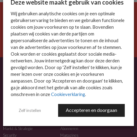
Deze website maakt gebruik van cookies
Wij gebruiken analytische cookies om je een optimale
De ICT-wereld is snel. Mis niets.
gebruikerservaring te bieden en we gebruiken functionele
Meld je nu aan voor de MSP Business nieuwsbrief.
cookies om jouw voorkeuren op te slaan. Bovendien
plaatsen wij cookies van derde partijen om
AANMELDEN
gepersonaliseerde advertenties te tonen en de inhoud
van de advertenties op jouw voorkeuren af te stemmen.
Ook worden er cookies geplaatst door sociale media-
netwerken. Jouw internetgedrag kan door deze derden
gevolgd worden. Door op 'Zelf instellen' te klikken, kun je
meer lezen over onze cookies en je voorkeuren
OVER MSP BUSINESS
aanpassen. Door op 'Accepteren en doorgaan' te klikken,
ga je akkoord met het gebruik van alle cookies zoals
MSP Business is het kennisplatform voor IT-dienstverleners met MKB-focus.
omschreven in onze
Cookieverklaring
.
MSP Business is een merk van
DutchIT.com
.
Accepteren en doorgaan
Zelf instellen
NIEUWS
MEER INFO
Algemeen IT nieuws
Adverteren
Markt & Strategie
Abonneren
Security
Magazines