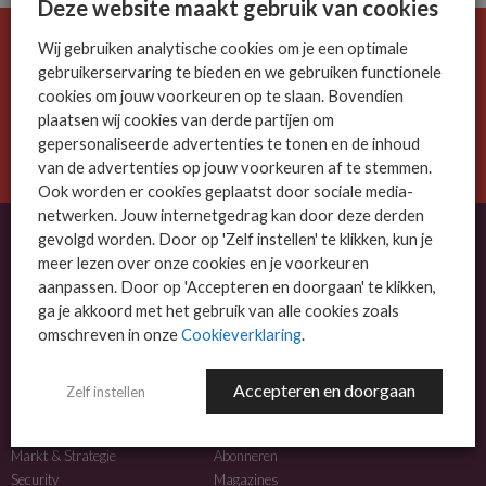
Deze website maakt gebruik van cookies
Wij gebruiken analytische cookies om je een optimale
De ICT-wereld is snel. Mis niets.
gebruikerservaring te bieden en we gebruiken functionele
Meld je nu aan voor de MSP Business nieuwsbrief.
cookies om jouw voorkeuren op te slaan. Bovendien
plaatsen wij cookies van derde partijen om
AANMELDEN
gepersonaliseerde advertenties te tonen en de inhoud
van de advertenties op jouw voorkeuren af te stemmen.
Ook worden er cookies geplaatst door sociale media-
netwerken. Jouw internetgedrag kan door deze derden
gevolgd worden. Door op 'Zelf instellen' te klikken, kun je
meer lezen over onze cookies en je voorkeuren
OVER MSP BUSINESS
aanpassen. Door op 'Accepteren en doorgaan' te klikken,
ga je akkoord met het gebruik van alle cookies zoals
MSP Business is het kennisplatform voor IT-dienstverleners met MKB-focus.
omschreven in onze
Cookieverklaring
.
MSP Business is een merk van
DutchIT.com
.
Accepteren en doorgaan
Zelf instellen
NIEUWS
MEER INFO
Algemeen IT nieuws
Adverteren
Markt & Strategie
Abonneren
Security
Magazines