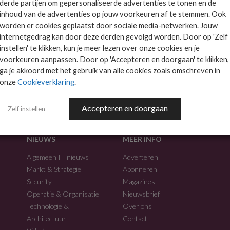
derde partijen om gepersonaliseerde advertenties te tonen en de
inhoud van de advertenties op jouw voorkeuren af te stemmen. Ook
worden er cookies geplaatst door sociale media-netwerken. Jouw
internetgedrag kan door deze derden gevolgd worden. Door op 'Zelf
instellen' te klikken, kun je meer lezen over onze cookies en je
voorkeuren aanpassen. Door op 'Accepteren en doorgaan' te klikken,
f.
ga je akkoord met het gebruik van alle cookies zoals omschreven in
onze
Cookieverklaring
.
Accepteren en doorgaan
Zelf instellen
NIEUWS
MEER INFO
Algemeen IT nieuws
Adverteren
Markt & Strategie
Abonneren
Security
Magazines
Operatie & Organisatie
Nieuwsbrief
Technologie &
Over ons
Architectuur
Contact