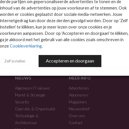
derde partijen om gepersonaliseerde advertenties te tonen en de
inhoud van de advertenties op jouw voorkeuren af te stemmen. Ook
worden er cookies geplaatst door sociale media-netwerken. Jouw
internetgedrag kan door deze derden gevolgd worden. Door op 'Zelf
instellen' te klikken, kun je meer lezen over onze cookies en je
voorkeuren aanpassen. Door op 'Accepteren en doorgaan' te klikken,
f.
ga je akkoord met het gebruik van alle cookies zoals omschreven in
onze
Cookieverklaring
.
Accepteren en doorgaan
Zelf instellen
NIEUWS
MEER INFO
Algemeen IT nieuws
Adverteren
Markt & Strategie
Abonneren
Security
Magazines
Operatie & Organisatie
Nieuwsbrief
Technologie &
Over ons
Architectuur
Contact