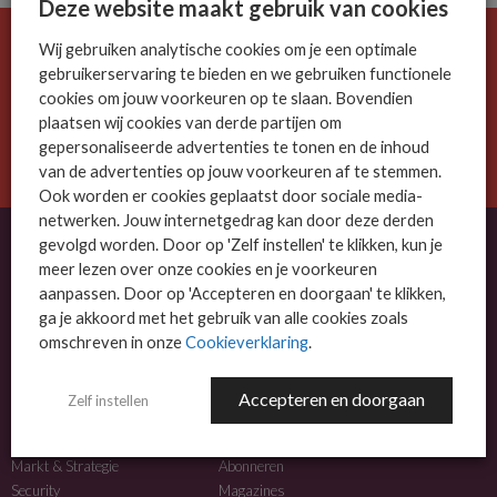
Deze website maakt gebruik van cookies
Wij gebruiken analytische cookies om je een optimale
De ICT-wereld is snel. Mis niets.
gebruikerservaring te bieden en we gebruiken functionele
Meld je nu aan voor de MSP Business nieuwsbrief.
cookies om jouw voorkeuren op te slaan. Bovendien
plaatsen wij cookies van derde partijen om
AANMELDEN
gepersonaliseerde advertenties te tonen en de inhoud
van de advertenties op jouw voorkeuren af te stemmen.
Ook worden er cookies geplaatst door sociale media-
netwerken. Jouw internetgedrag kan door deze derden
gevolgd worden. Door op 'Zelf instellen' te klikken, kun je
meer lezen over onze cookies en je voorkeuren
OVER MSP BUSINESS
aanpassen. Door op 'Accepteren en doorgaan' te klikken,
ga je akkoord met het gebruik van alle cookies zoals
MSP Business is het kennisplatform voor IT-dienstverleners met MKB-focus.
omschreven in onze
Cookieverklaring
.
MSP Business is een merk van
DutchIT.com
.
Accepteren en doorgaan
Zelf instellen
NIEUWS
MEER INFO
Algemeen IT nieuws
Adverteren
Markt & Strategie
Abonneren
Security
Magazines