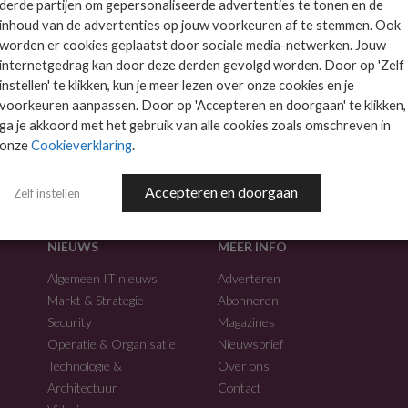
derde partijen om gepersonaliseerde advertenties te tonen en de
inhoud van de advertenties op jouw voorkeuren af te stemmen. Ook
worden er cookies geplaatst door sociale media-netwerken. Jouw
internetgedrag kan door deze derden gevolgd worden. Door op 'Zelf
instellen' te klikken, kun je meer lezen over onze cookies en je
voorkeuren aanpassen. Door op 'Accepteren en doorgaan' te klikken,
f.
ga je akkoord met het gebruik van alle cookies zoals omschreven in
onze
Cookieverklaring
.
Accepteren en doorgaan
Zelf instellen
NIEUWS
MEER INFO
Algemeen IT nieuws
Adverteren
Markt & Strategie
Abonneren
Security
Magazines
Operatie & Organisatie
Nieuwsbrief
Technologie &
Over ons
Architectuur
Contact