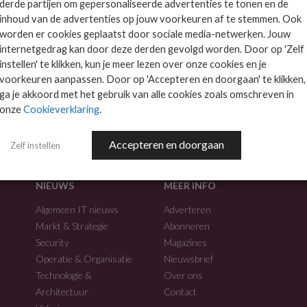
derde partijen om gepersonaliseerde advertenties te tonen en de
inhoud van de advertenties op jouw voorkeuren af te stemmen. Ook
worden er cookies geplaatst door sociale media-netwerken. Jouw
internetgedrag kan door deze derden gevolgd worden. Door op 'Zelf
instellen' te klikken, kun je meer lezen over onze cookies en je
voorkeuren aanpassen. Door op 'Accepteren en doorgaan' te klikken,
f.
ga je akkoord met het gebruik van alle cookies zoals omschreven in
onze
Cookieverklaring
.
Accepteren en doorgaan
Zelf instellen
NIEUWS
MEER INFO
Algemeen IT nieuws
Adverteren
Markt & Strategie
Abonneren
Security
Magazines
Operatie & Organisatie
Nieuwsbrief
Technologie &
Over ons
Architectuur
Contact