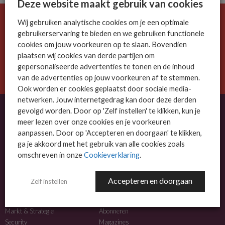
Deze website maakt gebruik van cookies
Wij gebruiken analytische cookies om je een optimale
De ICT-wereld is snel. Mis niets.
gebruikerservaring te bieden en we gebruiken functionele
Meld je nu aan voor de MSP Business nieuwsbrief.
cookies om jouw voorkeuren op te slaan. Bovendien
plaatsen wij cookies van derde partijen om
AANMELDEN
gepersonaliseerde advertenties te tonen en de inhoud
van de advertenties op jouw voorkeuren af te stemmen.
Ook worden er cookies geplaatst door sociale media-
netwerken. Jouw internetgedrag kan door deze derden
gevolgd worden. Door op 'Zelf instellen' te klikken, kun je
meer lezen over onze cookies en je voorkeuren
OVER MSP BUSINESS
aanpassen. Door op 'Accepteren en doorgaan' te klikken,
ga je akkoord met het gebruik van alle cookies zoals
MSP Business is het kennisplatform voor IT-dienstverleners met MKB-focus.
omschreven in onze
Cookieverklaring
.
MSP Business is een merk van
DutchIT.com
.
Accepteren en doorgaan
Zelf instellen
NIEUWS
MEER INFO
Algemeen IT nieuws
Adverteren
Markt & Strategie
Abonneren
Security
Magazines