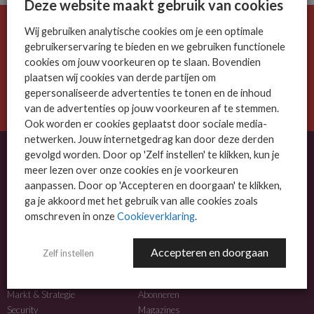
Deze website maakt gebruik van cookies
Wij gebruiken analytische cookies om je een optimale
De ICT-wereld is snel. Mis niets.
gebruikerservaring te bieden en we gebruiken functionele
Meld je nu aan voor de MSP Business nieuwsbrief.
cookies om jouw voorkeuren op te slaan. Bovendien
plaatsen wij cookies van derde partijen om
AANMELDEN
gepersonaliseerde advertenties te tonen en de inhoud
van de advertenties op jouw voorkeuren af te stemmen.
Ook worden er cookies geplaatst door sociale media-
netwerken. Jouw internetgedrag kan door deze derden
gevolgd worden. Door op 'Zelf instellen' te klikken, kun je
meer lezen over onze cookies en je voorkeuren
OVER MSP BUSINESS
aanpassen. Door op 'Accepteren en doorgaan' te klikken,
ga je akkoord met het gebruik van alle cookies zoals
MSP Business is het kennisplatform voor IT-dienstverleners met MKB-focus.
omschreven in onze
Cookieverklaring
.
MSP Business is een merk van
DutchIT.com
.
Accepteren en doorgaan
Zelf instellen
NIEUWS
MEER INFO
Algemeen IT nieuws
Adverteren
Markt & Strategie
Abonneren
Security
Magazines