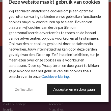
Deze website maakt gebruik van cookies
Wij gebruiken analytische cookies om je een optimale
De ICT-wereld is snel. Mis niets.
gebruikerservaring te bieden en we gebruiken functionele
Meld je nu aan voor de MSP Business nieuwsbrief.
cookies om jouw voorkeuren op te slaan. Bovendien
plaatsen wij cookies van derde partijen om
AANMELDEN
gepersonaliseerde advertenties te tonen en de inhoud
van de advertenties op jouw voorkeuren af te stemmen.
Ook worden er cookies geplaatst door sociale media-
netwerken. Jouw internetgedrag kan door deze derden
gevolgd worden. Door op 'Zelf instellen' te klikken, kun je
meer lezen over onze cookies en je voorkeuren
OVER MSP BUSINESS
aanpassen. Door op 'Accepteren en doorgaan' te klikken,
ga je akkoord met het gebruik van alle cookies zoals
MSP Business is het kennisplatform voor IT-dienstverleners met MKB-focus.
omschreven in onze
Cookieverklaring
.
MSP Business is een merk van
DutchIT.com
.
Accepteren en doorgaan
Zelf instellen
NIEUWS
MEER INFO
Algemeen IT nieuws
Adverteren
Markt & Strategie
Abonneren
Security
Magazines