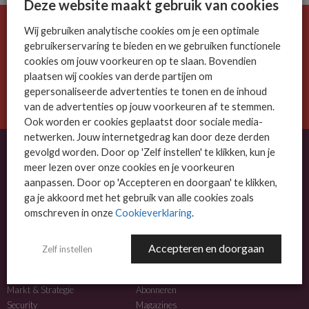
Deze website maakt gebruik van cookies
Wij gebruiken analytische cookies om je een optimale
De ICT-wereld is snel. Mis niets.
gebruikerservaring te bieden en we gebruiken functionele
Meld je nu aan voor de MSP Business nieuwsbrief.
cookies om jouw voorkeuren op te slaan. Bovendien
plaatsen wij cookies van derde partijen om
AANMELDEN
gepersonaliseerde advertenties te tonen en de inhoud
van de advertenties op jouw voorkeuren af te stemmen.
Ook worden er cookies geplaatst door sociale media-
netwerken. Jouw internetgedrag kan door deze derden
gevolgd worden. Door op 'Zelf instellen' te klikken, kun je
meer lezen over onze cookies en je voorkeuren
OVER MSP BUSINESS
aanpassen. Door op 'Accepteren en doorgaan' te klikken,
ga je akkoord met het gebruik van alle cookies zoals
MSP Business is het kennisplatform voor IT-dienstverleners met MKB-focus.
omschreven in onze
Cookieverklaring
.
MSP Business is een merk van
DutchIT.com
.
Accepteren en doorgaan
Zelf instellen
NIEUWS
MEER INFO
Algemeen IT nieuws
Adverteren
Markt & Strategie
Abonneren
Security
Magazines