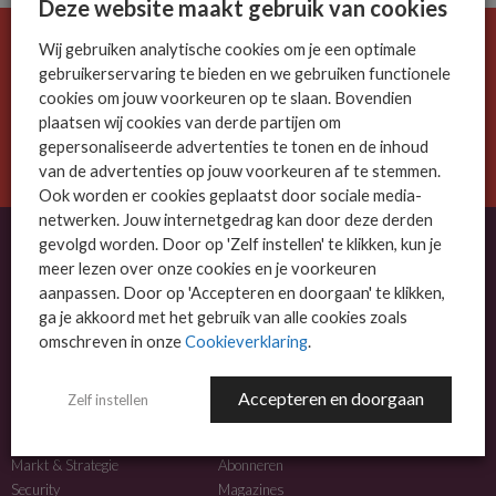
Deze website maakt gebruik van cookies
Wij gebruiken analytische cookies om je een optimale
De ICT-wereld is snel. Mis niets.
gebruikerservaring te bieden en we gebruiken functionele
Meld je nu aan voor de MSP Business nieuwsbrief.
cookies om jouw voorkeuren op te slaan. Bovendien
plaatsen wij cookies van derde partijen om
AANMELDEN
gepersonaliseerde advertenties te tonen en de inhoud
van de advertenties op jouw voorkeuren af te stemmen.
Ook worden er cookies geplaatst door sociale media-
netwerken. Jouw internetgedrag kan door deze derden
gevolgd worden. Door op 'Zelf instellen' te klikken, kun je
meer lezen over onze cookies en je voorkeuren
OVER MSP BUSINESS
aanpassen. Door op 'Accepteren en doorgaan' te klikken,
ga je akkoord met het gebruik van alle cookies zoals
MSP Business is het kennisplatform voor IT-dienstverleners met MKB-focus.
omschreven in onze
Cookieverklaring
.
MSP Business is een merk van
DutchIT.com
.
Accepteren en doorgaan
Zelf instellen
NIEUWS
MEER INFO
Algemeen IT nieuws
Adverteren
Markt & Strategie
Abonneren
Security
Magazines