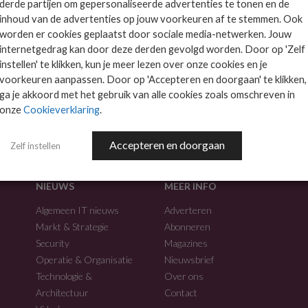
derde partijen om gepersonaliseerde advertenties te tonen en de
inhoud van de advertenties op jouw voorkeuren af te stemmen. Ook
worden er cookies geplaatst door sociale media-netwerken. Jouw
internetgedrag kan door deze derden gevolgd worden. Door op 'Zelf
instellen' te klikken, kun je meer lezen over onze cookies en je
voorkeuren aanpassen. Door op 'Accepteren en doorgaan' te klikken,
f.
ga je akkoord met het gebruik van alle cookies zoals omschreven in
onze
Cookieverklaring
.
Accepteren en doorgaan
Zelf instellen
NIEUWS
MEER INFO
Algemeen IT nieuws
Adverteren
Markt & Strategie
Abonneren
Security
Magazines
Operatie & Organisatie
Nieuwsbrief
Technologie &
Over ons
Architectuur
Contact