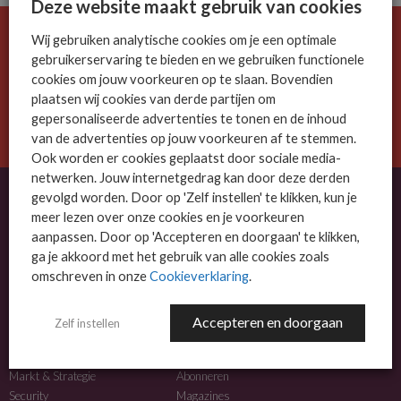
Deze website maakt gebruik van cookies
Wij gebruiken analytische cookies om je een optimale
De ICT-wereld is snel. Mis niets.
gebruikerservaring te bieden en we gebruiken functionele
Meld je nu aan voor de MSP Business nieuwsbrief.
cookies om jouw voorkeuren op te slaan. Bovendien
plaatsen wij cookies van derde partijen om
AANMELDEN
gepersonaliseerde advertenties te tonen en de inhoud
van de advertenties op jouw voorkeuren af te stemmen.
Ook worden er cookies geplaatst door sociale media-
netwerken. Jouw internetgedrag kan door deze derden
gevolgd worden. Door op 'Zelf instellen' te klikken, kun je
meer lezen over onze cookies en je voorkeuren
OVER MSP BUSINESS
aanpassen. Door op 'Accepteren en doorgaan' te klikken,
ga je akkoord met het gebruik van alle cookies zoals
MSP Business is het kennisplatform voor IT-dienstverleners met MKB-focus.
omschreven in onze
Cookieverklaring
.
MSP Business is een merk van
DutchIT.com
.
Accepteren en doorgaan
Zelf instellen
NIEUWS
MEER INFO
Algemeen IT nieuws
Adverteren
Markt & Strategie
Abonneren
Security
Magazines