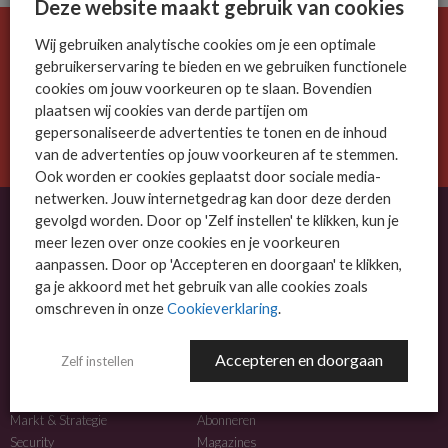
Deze website maakt gebruik van cookies
Wij gebruiken analytische cookies om je een optimale
De ICT-wereld is snel. Mis niets.
gebruikerservaring te bieden en we gebruiken functionele
Meld je nu aan voor de MSP Business nieuwsbrief.
cookies om jouw voorkeuren op te slaan. Bovendien
plaatsen wij cookies van derde partijen om
AANMELDEN
gepersonaliseerde advertenties te tonen en de inhoud
van de advertenties op jouw voorkeuren af te stemmen.
Ook worden er cookies geplaatst door sociale media-
netwerken. Jouw internetgedrag kan door deze derden
gevolgd worden. Door op 'Zelf instellen' te klikken, kun je
meer lezen over onze cookies en je voorkeuren
OVER MSP BUSINESS
aanpassen. Door op 'Accepteren en doorgaan' te klikken,
ga je akkoord met het gebruik van alle cookies zoals
MSP Business is het kennisplatform voor IT-dienstverleners met MKB-focus.
omschreven in onze
Cookieverklaring
.
MSP Business is een merk van
DutchIT.com
.
Accepteren en doorgaan
Zelf instellen
NIEUWS
MEER INFO
Algemeen IT nieuws
Adverteren
Markt & Strategie
Abonneren
Security
Magazines