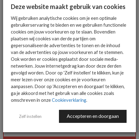
Deze website maakt gebruik van cookies
1,5 miljard.
Over de Telecommonitor
Wij gebruiken analytische cookies om je een optimale
gebruikerservaring te bieden en we gebruiken functionele
De ACM vraagt regulier informatie op bij de grootste
cookies om jouw voorkeuren op te slaan. Bovendien
plaatsen wij cookies van derde partijen om
marktpartijen in de telecomsector en publiceert op basis
gepersonaliseerde advertenties te tonen en de inhoud
daarvan elk kwartaal de Telecommonitor. Die geeft de
van de advertenties op jouw voorkeuren af te stemmen.
ontwikkelingen weer in de markten voor mobiele diensten,
Ook worden er cookies geplaatst door sociale media-
vaste telefonie, breedbandinternet, televisie en bundels in de
netwerken. Jouw internetgedrag kan door deze derden
gevolgd worden. Door op 'Zelf instellen' te klikken, kun je
vorm van een interactief dashboard.
meer lezen over onze cookies en je voorkeuren
aanpassen. Door op 'Accepteren en doorgaan' te klikken,
ga je akkoord met het gebruik van alle cookies zoals
omschreven in onze
Cookieverklaring
.
De ICT-wereld is snel. Mis
Accepteren en doorgaan
Zelf instellen
niets.