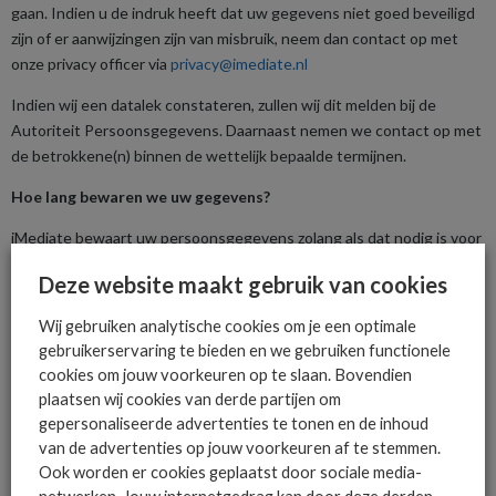
gaan. Indien u de indruk heeft dat uw gegevens niet goed beveiligd
zijn of er aanwijzingen zijn van misbruik, neem dan contact op met
onze privacy officer via
privacy@imediate.nl
Indien wij een datalek constateren, zullen wij dit melden bij de
Autoriteit Persoonsgegevens. Daarnaast nemen we contact op met
de betrokkene(n) binnen de wettelijk bepaalde termijnen.
Hoe lang bewaren we uw gegevens?
iMediate bewaart uw persoonsgegevens zolang als dat nodig is voor
bovenstaande verwerkingsdoeleinden of om te kunnen voldoen aan
Deze website maakt gebruik van cookies
haar wettelijke verplichtingen.
Wij gebruiken analytische cookies om je een optimale
Heeft u bijvoorbeeld een bestelling gedaan, dan bewaren we de
gebruikerservaring te bieden en we gebruiken functionele
informatie totdat de bestelling is afgehandeld en zeven jaar daarna
cookies om jouw voorkeuren op te slaan. Bovendien
(de wettelijke bewaartermijn).
plaatsen wij cookies van derde partijen om
Ingeval u bij ons heeft gesolliciteerd, maar niet bij ons in dienst
gepersonaliseerde advertenties te tonen en de inhoud
treedt, dan bewaren wij de gegevens niet langer dan zes maanden
van de advertenties op jouw voorkeuren af te stemmen.
na beëindiging van de procedure.
Ook worden er cookies geplaatst door sociale media-