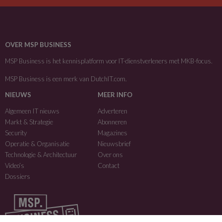
OVER MSP BUSINESS
MSP Business is het kennisplatform voor IT-dienstverleners met MKB-focus.
MSP Business is een merk van
DutchIT.com
.
NIEUWS
MEER INFO
Algemeen IT nieuws
Adverteren
Markt & Strategie
Abonneren
Security
Magazines
Operatie & Organisatie
Nieuwsbrief
Technologie & Architectuur
Over ons
Video’s
Contact
Dossiers