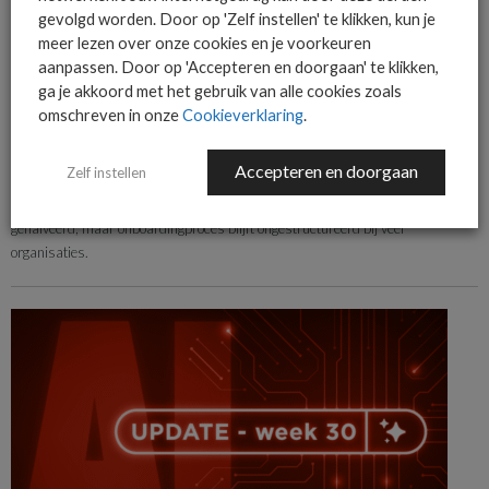
gevolgd worden. Door op 'Zelf instellen' te klikken, kun je
meer lezen over onze cookies en je voorkeuren
aanpassen. Door op 'Accepteren en doorgaan' te klikken,
ga je akkoord met het gebruik van alle cookies zoals
omschreven in onze
Cookieverklaring
.
ALGEMEEN IT NIEUWS
NIEUWS
Wachttijd op werkapparatuur gehalveerd, onboarding blijft
Accepteren en doorgaan
Zelf instellen
ongestructureerd
Onderzoek van Aces Direct: wachttijd op werkapparatuur bij indiensttreding
gehalveerd, maar onboardingproces blijft ongestructureerd bij veel
organisaties.