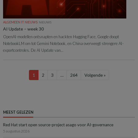
ALGEMEEN IT NIEUWS
NIEUWS
AI Update – week 30
OpenAI-modellen ontsnapten en hackten Hugging Face, Google doopt
NotebookLM om tot Gemini Notebook, en China overweegt strengere AI-
exportcontroles. De AI Update van...
1
2
3
…
264
Volgende »
MEEST GELEZEN
Red Hat start open source-project asago voor AI-governance
5 augustus 2026