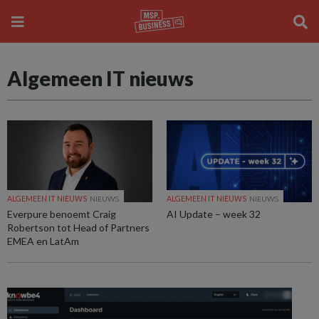
Algemeen IT nieuws
ALGEMEEN IT NIEUWS
NIEUWS
ALGEMEEN IT NIEUWS
NIEUWS
Everpure benoemt Craig
AI Update – week 32
Robertson tot Head of Partners
EMEA en LatAm