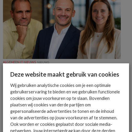
ALGEMEEN IT NIEUWS
NIEUWS
SUSE benoemt Feldmann, Dando en Vloon in nieuwe functies
Deze website maakt gebruik van cookies
SUSE benoemt Frank Feldmann, Mark Dando en Sanne Vloon in nieuwe
leiderschapsfuncties binnen Noord-Europa, EMEA en AI-strategie.
Wij gebruiken analytische cookies om je een optimale
gebruikerservaring te bieden en we gebruiken functionele
cookies om jouw voorkeuren op te slaan. Bovendien
plaatsen wij cookies van derde partijen om
gepersonaliseerde advertenties te tonen en de inhoud
van de advertenties op jouw voorkeuren af te stemmen.
Ook worden er cookies geplaatst door sociale media-
netwerken. Jouw internetgedrag kan door deze derden