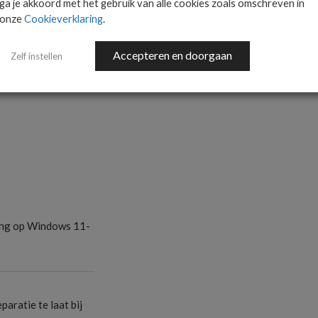
ts.
ga je akkoord met het gebruik van alle cookies zoals omschreven in
onze
Cookieverklaring
.
AANMELDEN
Accepteren en doorgaan
Zelf instellen
S
ang op Windows 11-
S
aratie te laat bij