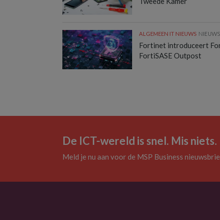
Tweede Kamer
ALGEMEEN IT NIEUWS
NIEUW
Fortinet introduceert F
FortiSASE Outpost
De ICT-wereld is snel. Mis niets.
Meld je nu aan voor de MSP Business nieuwsbrie