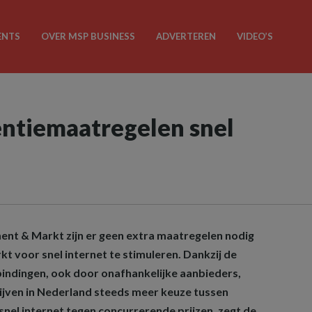
ENTS
OVER MSP BUSINESS
ADVERTEREN
VIDEO’S
ntiemaatregelen snel
ent & Markt zijn er geen extra maatregelen nodig
t voor snel internet te stimuleren. Dankzij de
rbindingen, ook door onafhankelijke aanbieders,
jven in Nederland steeds meer keuze tussen
snel internet tegen concurrerende prijzen, zegt de