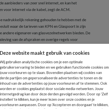
de aanbieders van zeer snel internet, en kan het
n voor internet via de kabel, zegt de ACM.
e nadrukkelijk rekening gehouden te hebben met de
sluit waar de tarieven van KPN en Glaspoort in zijn
ie andere eigenaren van glasvezelnetwerken bieden. De
aleving van de afspraken en overige regels voor
 die de ACM opvraagt bij marktpartijen worden elk
Deze website maakt gebruik van cookies
 gepubliceerd. De ACM kan opnieuw marktanalyses
is.
Wij gebruiken analytische cookies om je een optimale
gebruikerservaring te bieden en we gebruiken functionele cookies om
jouw voorkeuren op te slaan. Bovendien plaatsen wij cookies van
derde partijen om gepersonaliseerde advertenties te tonen en de
inhoud van de advertenties op jouw voorkeuren af te stemmen. Ook
worden er cookies geplaatst door sociale media-netwerken. Jouw
Het allerlaatste ICT
internetgedrag kan door deze derden gevolgd worden. Door op 'Zelf
nieuws in jouw mailbox
instellen' te klikken, kun je meer lezen over onze cookies en je
 is
voorkeuren aanpassen. Door op 'Accepteren en doorgaan' te klikken,