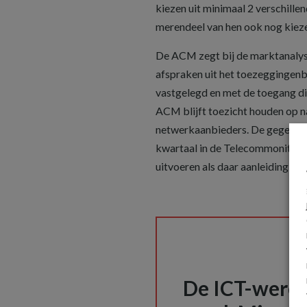
kiezen uit minimaal 2 verschillen
merendeel van hen ook nog kieze
De ACM zegt bij de marktanalys
afspraken uit het toezeggingenbe
vastgelegd en met de toegang d
ACM blijft toezicht houden op n
netwerkaanbieders. De gegevens
kwartaal in de Telecommonitor
uitvoeren als daar aanleiding toe 
De ICT-wereld