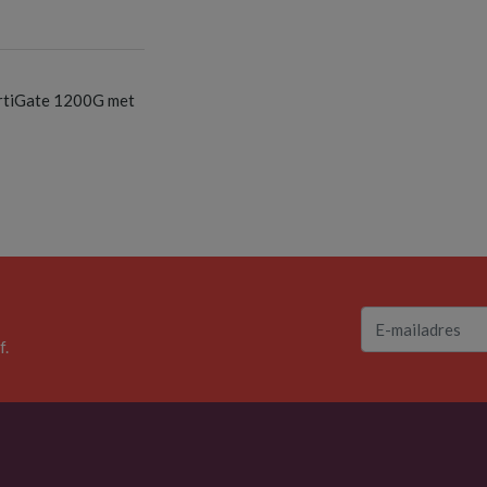
S
ortiGate 1200G met
f.