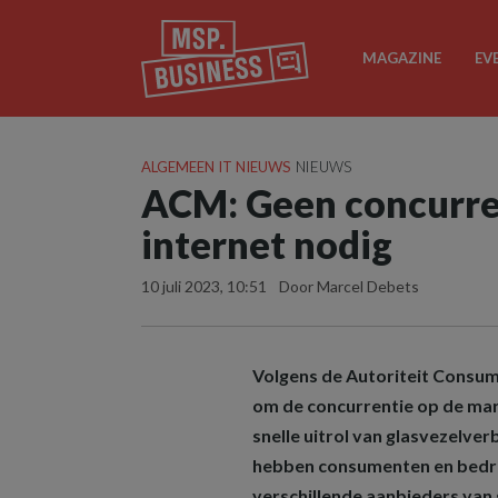
MAGAZINE
EV
ALGEMEEN IT NIEUWS
NIEUWS
ACM: Geen concurre
internet nodig
10 juli 2023, 10:51
Door Marcel Debets
Volgens de Autoriteit Consum
om de concurrentie op de mark
snelle uitrol van glasvezelve
hebben consumenten en bedri
verschillende aanbieders van 