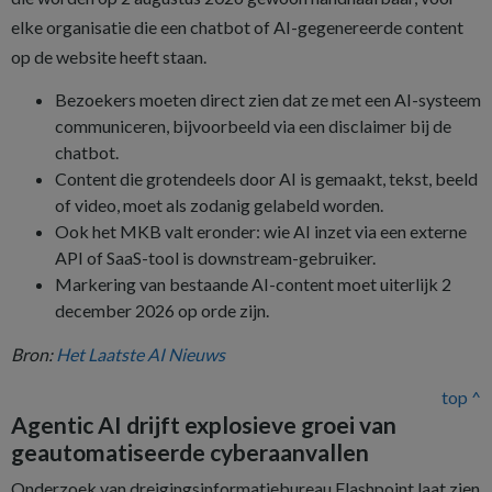
elke organisatie die een chatbot of AI-gegenereerde content
op de website heeft staan.
Bezoekers moeten direct zien dat ze met een AI-systeem
communiceren, bijvoorbeeld via een disclaimer bij de
chatbot.
Content die grotendeels door AI is gemaakt, tekst, beeld
of video, moet als zodanig gelabeld worden.
Ook het MKB valt eronder: wie AI inzet via een externe
API of SaaS-tool is downstream-gebruiker.
Markering van bestaande AI-content moet uiterlijk 2
december 2026 op orde zijn.
Bron:
Het Laatste AI Nieuws
top ^
Agentic AI drijft explosieve groei van
geautomatiseerde cyberaanvallen
Onderzoek van dreigingsinformatiebureau Flashpoint laat zien