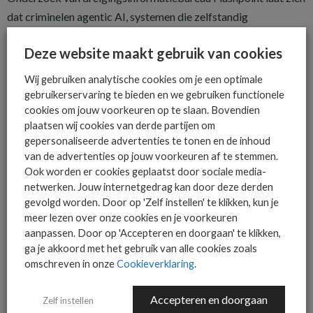
dat criminelen agentic AI, systemen die zelfstandig
meerstapsaanvallen plannen en uitvoeren, massaal omarmen.
Deze website maakt gebruik van cookies
De online handel in AI-gedreven aanvalstools is fors gegroeid,
en dat verlaagt de technische drempel voor kwaadwillenden
Wij gebruiken analytische cookies om je een optimale
aanzienlijk.
gebruikerservaring te bieden en we gebruiken functionele
cookies om jouw voorkeuren op te slaan. Bovendien
De online chatter over AI-gedreven aanvalstools nam
plaatsen wij cookies van derde partijen om
met 1.500 procent toe.
gepersonaliseerde advertenties te tonen en de inhoud
Agentic AI kan zelfstandig kwetsbaarheden scannen,
van de advertenties op jouw voorkeuren af te stemmen.
phishingmails opstellen en data exfiltreren.
Ook worden er cookies geplaatst door sociale media-
Polymorfe malware past zijn eigen code continu aan, wat
netwerken. Jouw internetgedrag kan door deze derden
gevolgd worden. Door op 'Zelf instellen' te klikken, kun je
detectie lastiger maakt.
meer lezen over onze cookies en je voorkeuren
De Five Eyes-inlichtingendiensten waarschuwden op 22
aanpassen. Door op 'Accepteren en doorgaan' te klikken,
juni dat de dreiging niet over jaren, maar over maanden
ga je akkoord met het gebruik van alle cookies zoals
werkelijkheid wordt.
omschreven in onze
Cookieverklaring
.
Bron:
MSP2Day
Accepteren en doorgaan
Zelf instellen
top ^