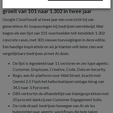
Google Cloud’s lijst met praktijkvoorbeelden
groeit van 101 naar 1.302 in twee jaar
Google Cloud houdt al twee jaar een overzicht bij van
generatieve AI-toepassingen bij bedrijven wereldwijd. Wat
begon als een lijst van 101 voorbeelden telt inmiddels 1.302
concrete cases, met 301 nieuwe toevoegingen in deze editie.
Een handige inspiratiebron als je klanten wilt laten zien wat
vergelijkbare bedrijven al met AI doen.
De lijst is ingedeeld naar 11 sectoren en zes type agents:
Customer, Employee, Creative, Code, Data en Security.
Rogo, een AI-platform voor Wall Street, bracht met
Gemini 2.5 Flash het hallucinatiepercentage terug van
34,1 naar 3,9 procent.
DBS verkortte de afhandeltijd van klantgesprekken met
20 procent dankzij een Customer Engagement Suite.
De rode draad: bedrijven bewegen van AI als los
hulpmiddel naar agentic workflows die hele taken