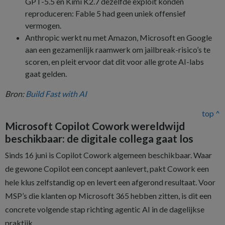
GPT-5.5 en Kimi K2.7 dezelfde exploit konden
reproduceren: Fable 5 had geen uniek offensief
vermogen.
Anthropic werkt nu met Amazon, Microsoft en Google
aan een gezamenlijk raamwerk om jailbreak-risico’s te
scoren, en pleit ervoor dat dit voor alle grote AI-labs
gaat gelden.
Bron:
Build Fast with AI
top ^
Microsoft Copilot Cowork wereldwijd
beschikbaar: de digitale collega gaat los
Sinds 16 juni is Copilot Cowork algemeen beschikbaar. Waar
de gewone Copilot een concept aanlevert, pakt Cowork een
hele klus zelfstandig op en levert een afgerond resultaat. Voor
MSP’s die klanten op Microsoft 365 hebben zitten, is dit een
concrete volgende stap richting agentic AI in de dagelijkse
praktijk.