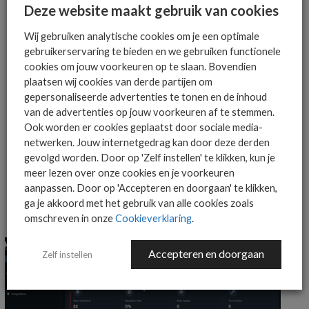
Deze website maakt gebruik van cookies
AANMELDEN
Wij gebruiken analytische cookies om je een optimale
gebruikerservaring te bieden en we gebruiken functionele
cookies om jouw voorkeuren op te slaan. Bovendien
plaatsen wij cookies van derde partijen om
gepersonaliseerde advertenties te tonen en de inhoud
van de advertenties op jouw voorkeuren af te stemmen.
Ook worden er cookies geplaatst door sociale media-
netwerken. Jouw internetgedrag kan door deze derden
MEER OVER
ALCADIS
NOKIA
OPTICAL LAN
gevolgd worden. Door op 'Zelf instellen' te klikken, kun je
meer lezen over onze cookies en je voorkeuren
aanpassen. Door op 'Accepteren en doorgaan' te klikken,
ga je akkoord met het gebruik van alle cookies zoals
MEER ALGEMEEN IT NIEUWS NIEUWS
omschreven in onze
Cookieverklaring
.
Accepteren en doorgaan
Zelf instellen