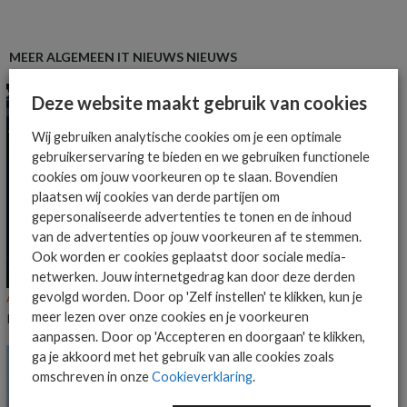
MEER ALGEMEEN IT NIEUWS NIEUWS
Deze website maakt gebruik van cookies
Wij gebruiken analytische cookies om je een optimale
gebruikerservaring te bieden en we gebruiken functionele
cookies om jouw voorkeuren op te slaan. Bovendien
plaatsen wij cookies van derde partijen om
gepersonaliseerde advertenties te tonen en de inhoud
van de advertenties op jouw voorkeuren af te stemmen.
Ook worden er cookies geplaatst door sociale media-
netwerken. Jouw internetgedrag kan door deze derden
gevolgd worden. Door op 'Zelf instellen' te klikken, kun je
ALGEMEEN IT NIEUWS
NIEUWS
meer lezen over onze cookies en je voorkeuren
KnowBe4 voegt Claude-ondersteuning toe aan Agent Risk Manager
aanpassen. Door op 'Accepteren en doorgaan' te klikken,
ga je akkoord met het gebruik van alle cookies zoals
omschreven in onze
Cookieverklaring
.