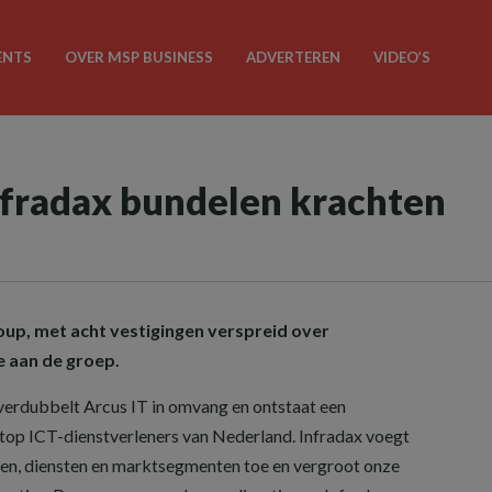
ENTS
OVER MSP BUSINESS
ADVERTEREN
VIDEO’S
nfradax bundelen krachten
oup, met acht vestigingen verspreid over
e aan de groep.
verdubbelt Arcus IT in omvang en ontstaat een
top ICT-dienstverleners van Nederland. Infradax voegt
iten, diensten en marktsegmenten toe en vergroot onze