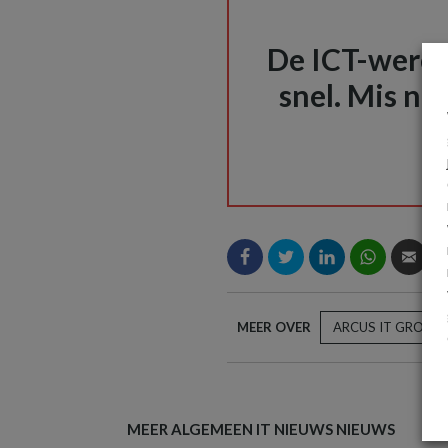
De ICT-wereld
snel. Mis nie
MEER OVER
ARCUS IT GROUP
MEER ALGEMEEN IT NIEUWS NIEUWS