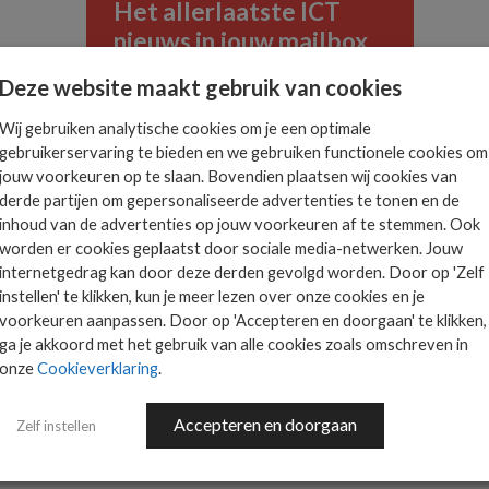
Het allerlaatste ICT
nieuws in jouw mailbox
 is
Deze website maakt gebruik van cookies
ts.
Wij gebruiken analytische cookies om je een optimale
gebruikerservaring te bieden en we gebruiken functionele cookies om
AANMELDEN
jouw voorkeuren op te slaan. Bovendien plaatsen wij cookies van
derde partijen om gepersonaliseerde advertenties te tonen en de
inhoud van de advertenties op jouw voorkeuren af te stemmen. Ook
worden er cookies geplaatst door sociale media-netwerken. Jouw
internetgedrag kan door deze derden gevolgd worden. Door op 'Zelf
instellen' te klikken, kun je meer lezen over onze cookies en je
voorkeuren aanpassen. Door op 'Accepteren en doorgaan' te klikken,
ga je akkoord met het gebruik van alle cookies zoals omschreven in
INFRADAX
onze
Cookieverklaring
.
Accepteren en doorgaan
Zelf instellen