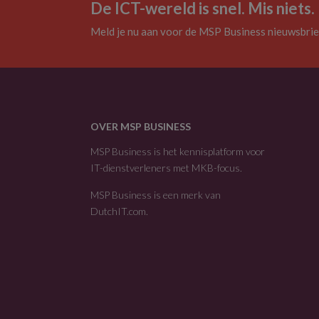
De ICT-wereld is snel. Mis niets.
Meld je nu aan voor de MSP Business nieuwsbrie
OVER MSP BUSINESS
MSP Business is het kennisplatform voor
IT-dienstverleners met MKB-focus.
MSP Business is een merk van
DutchIT.com
.