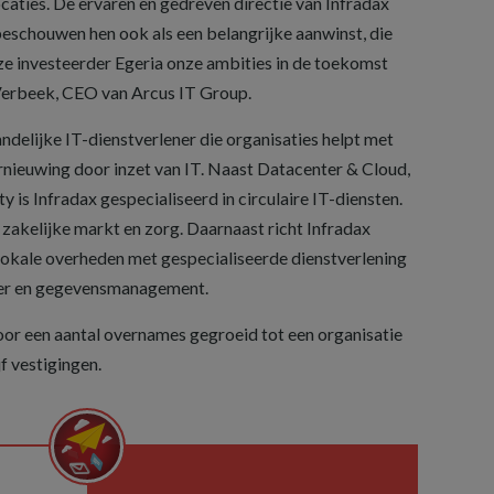
caties. De ervaren en gedreven directie van Infradax
beschouwen hen ook als een belangrijke aanwinst, die
e investeerder Egeria onze ambities in de toekomst
b Verbeek, CEO van Arcus IT Group.
landelijke IT-dienstverlener die organisaties helpt met
vernieuwing door inzet van IT. Naast Datacenter & Cloud,
is Infradax gespecialiseerd in circulaire IT-diensten.
e zakelijke markt en zorg. Daarnaast richt Infradax
okale overheden met gespecialiseerde dienstverlening
heer en gegevensmanagement.
oor een aantal overnames gegroeid tot een organisatie
f vestigingen.