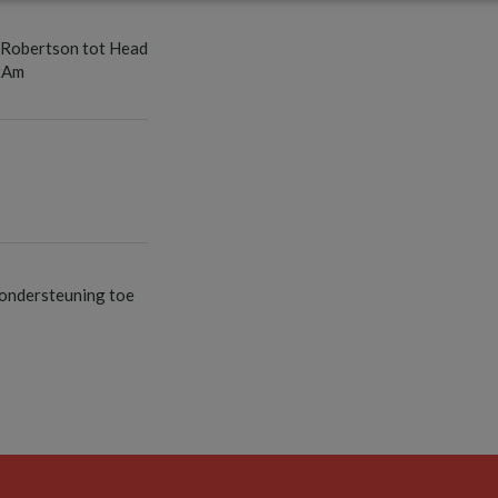
S
 Robertson tot Head
tAm
S
S
ondersteuning toe