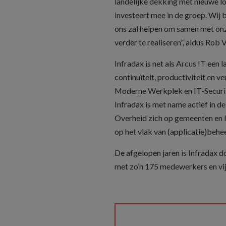
landelijke dekking met nieuwe lo
investeert mee in de groep. Wij 
ons zal helpen om samen met onz
verder te realiseren”, aldus Ro
Infradax is net als Arcus IT een 
continuïteit, productiviteit en 
Moderne Werkplek en IT-Security 
Infradax is met name actief in d
Overheid zich op gemeenten en l
op het vlak van (applicatie)be
De afgelopen jaren is Infradax d
met zo’n 175 medewerkers en vij