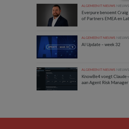
ALGEMEEN IT NIEUWS
NIEUW
Everpure benoemt Craig
of Partners EMEA en La
ALGEMEEN IT NIEUWS
NIEUW
AI Update – week 32
ALGEMEEN IT NIEUWS
NIEUW
KnowBe4 voegt Claude-
aan Agent Risk Manager