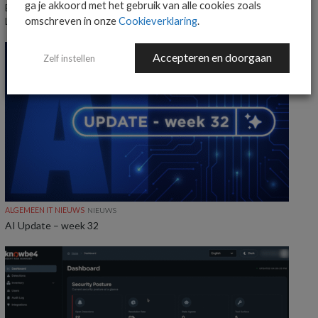
ga je akkoord met het gebruik van alle cookies zoals
Everpure benoemt Craig Robertson tot Head of Partners EMEA en
LatAm
omschreven in onze
Cookieverklaring
.
Accepteren en doorgaan
Zelf instellen
ALGEMEEN IT NIEUWS
NIEUWS
AI Update – week 32