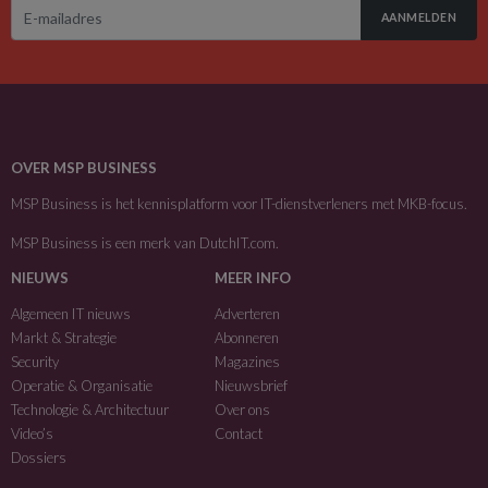
AANMELDEN
OVER MSP BUSINESS
MSP Business is het kennisplatform voor IT-dienstverleners met MKB-focus.
MSP Business is een merk van
DutchIT.com
.
NIEUWS
MEER INFO
Algemeen IT nieuws
Adverteren
Markt & Strategie
Abonneren
Security
Magazines
Operatie & Organisatie
Nieuwsbrief
Technologie & Architectuur
Over ons
Video’s
Contact
Dossiers