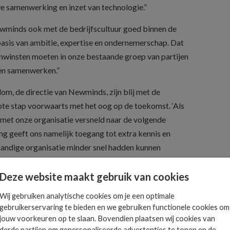
e samenwerking en inzet van technologie.”
minds ook met de bedrijfscultuur goed binnen de
asis van ambitie, expertise en ondernemerschap. Dat
nwinsten moeten in onze bestaande groep van partijen
en samenwerken.”
om, de directie van Newminds, zijn blij met de
ote stap voorwaarts met het oog op de toekomst. ‘Als
 met onze organisatie versneld naar de volgende
g geeft ons namelijk toegang tot extra kennis en
standige organisatie minder snel hadden kunnen
t de overname in nieuwe carrièrekansen voor onze
Deze website maakt gebruik van cookies
de eigen naam, identiteit en autonomie, waarbij ook de
Wij gebruiken analytische cookies om je een optimale
gebruikerservaring te bieden en we gebruiken functionele cookies om
gaat.
jouw voorkeuren op te slaan. Bovendien plaatsen wij cookies van
derde partijen om gepersonaliseerde advertenties te tonen en de