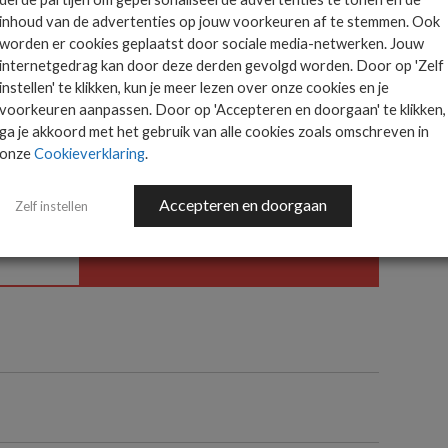
inhoud van de advertenties op jouw voorkeuren af te stemmen. Ook
worden er cookies geplaatst door sociale media-netwerken. Jouw
internetgedrag kan door deze derden gevolgd worden. Door op 'Zelf
Het allerlaatste ICT
instellen' te klikken, kun je meer lezen over onze cookies en je
voorkeuren aanpassen. Door op 'Accepteren en doorgaan' te klikken,
nieuws in jouw mailbox
 is
ga je akkoord met het gebruik van alle cookies zoals omschreven in
onze
Cookieverklaring
.
ts.
Accepteren en doorgaan
Zelf instellen
AANMELDEN