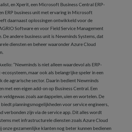
st, en Xperit, een Microsoft Business Central ERP-
en ERP business unit met ervaring in Microsoft
eeft daarnaast oplossingen ontwikkeld voor de
 AGRIO Software en voor Field Service Management
 De andere business unit is Newminds Systems, dat
urele diensten en beheer waaronder Azure Cloud
n.
elio: “Newminds is niet alleen waardevol als ERP-
-ecosysteem, maar ook als belangrijke speler in een
k de agrarische sector. Daarin bedient Newminds
ten met een eigen add-on op Business Central. Een
n veldgewas zoals aardappelen, uien en wortelen. De
, biedt planningsmogelijkheden voor service engineers,
 verbonden zijn via de service app. Dit alles wordt
ems met infrastructurele diensten zoals Azure Cloud
ij onze gezamenlijke klanten nog beter kunnen bedienen