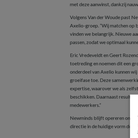
met deze aanwinst, dankzij nauw
Volgens Van der Woude past New
Axelio-groep. “Wij matchen op b
vinden we belangrijk. Nieuwe aa
passen, zodat we optimaal kunn
Eric Vredeveldt en Geert Rozend
toetreding en noemen dit een gr
onderdeel van Axelio kunnen wij
groeifase toe. Deze samenwerkin
expertise, waarover we als zelf
beschikken. Daarnaast resulteer
medewerkers.”
Newminds blijft opereren onder 
directie in de huidige vorm door