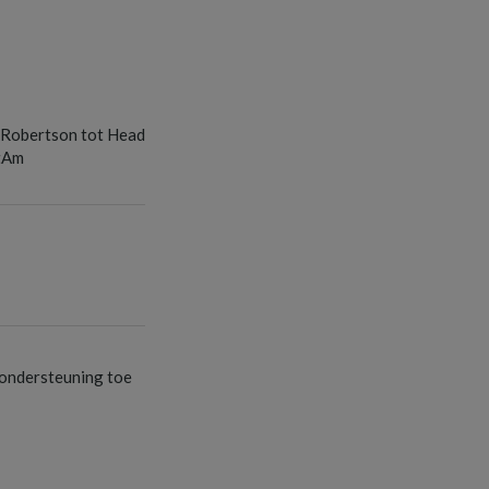
S
 Robertson tot Head
tAm
S
S
ondersteuning toe