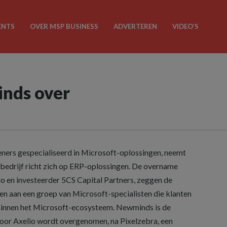
ENTS
OVER MSP BUSINESS
ADVERTEREN
VIDEO’S
nds over
leners gespecialiseerd in Microsoft-oplossingen, neemt
bedrijf richt zich op ERP-oplossingen. De overname
io en investeerder 5CS Capital Partners, zeggen de
en aan een groep van Microsoft-specialisten die klanten
binnen het Microsoft-ecosysteem. Newminds is de
door Axelio wordt overgenomen, na Pixelzebra, een