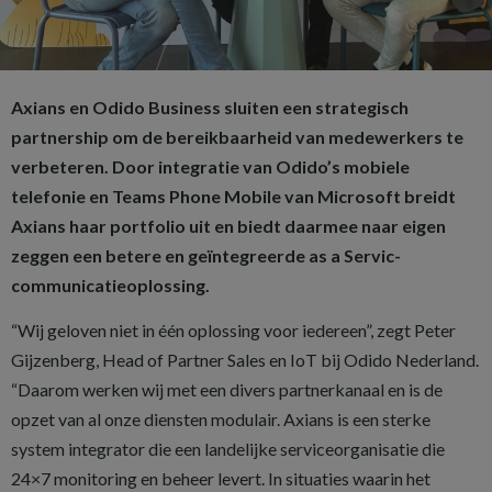
Axians en
Odido
Business
sluiten een strategisch
partnership
om de bereikbaarheid van medewerkers te
verbeteren. Door integratie van
Odido’s
mobiele
telefonie en Teams Phone Mobile van Microsoft breidt
Axians haar portfolio uit en biedt
daarmee naar eigen
zeggen een
betere
en
geïntegreerde
as a Servic-
communicatieoplossing
.
“
Wij geloven niet in één oplossing voor iedereen
”, zegt Peter
Gijzenberg, Head of Partner Sales en
IoT
bij
Odido
Nederland.
“
Daarom werken wij met een divers partnerkanaal en is de
opzet van al onze diensten modulair. Axians is een sterke
system integrator die een landelijke serviceorganisatie die
24×7 monitoring en beheer levert. In situaties waarin het