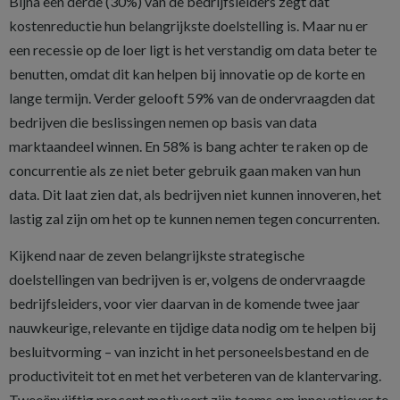
Bijna een derde (30%) van de bedrijfsleiders zegt dat
kostenreductie hun belangrijkste doelstelling is. Maar nu er
een recessie op de loer ligt is het verstandig om data beter te
benutten, omdat dit kan helpen bij innovatie op de korte en
lange termijn. Verder gelooft 59% van de ondervraagden dat
bedrijven die beslissingen nemen op basis van data
marktaandeel winnen. En 58% is bang achter te raken op de
concurrentie als ze niet beter gebruik gaan maken van hun
data. Dit laat zien dat, als bedrijven niet kunnen innoveren, het
lastig zal zijn om het op te kunnen nemen tegen concurrenten.
Kijkend naar de zeven belangrijkste strategische
doelstellingen van bedrijven is er, volgens de ondervraagde
bedrijfsleiders, voor vier daarvan in de komende twee jaar
nauwkeurige, relevante en tijdige data nodig om te helpen bij
besluitvorming – van inzicht in het personeelsbestand en de
productiviteit tot en met het verbeteren van de klantervaring.
Tweeënvijftig procent motiveert zijn teams om innovatiever te