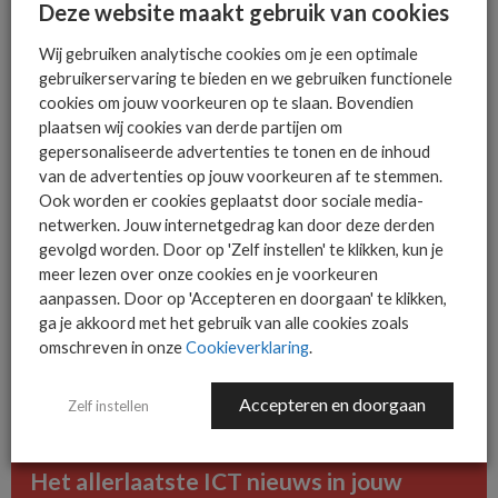
Deze website maakt gebruik van cookies
Over het onderzoek
Wij gebruiken analytische cookies om je een optimale
VMware gaf Coleman Parkes de opdracht om 100 niet-
gebruikerservaring te bieden en we gebruiken functionele
technische C-suite business executives te ondervragen en 12
cookies om jouw voorkeuren op te slaan. Bovendien
plaatsen wij cookies van derde partijen om
niet-technische C-suite business executives te interviewen in
gepersonaliseerde advertenties te tonen en de inhoud
het Verenigd Koninkrijk, Scandinavië, Frankrijk, Benelux, Italië,
van de advertenties op jouw voorkeuren af te stemmen.
Duitsland en Spanje. Zij zijn werkzaam in Forbes Top 2000-
Ook worden er cookies geplaatst door sociale media-
bedrijven. Het veldwerk is tussen mei en juni 2022 afgerond.
netwerken. Jouw internetgedrag kan door deze derden
gevolgd worden. Door op 'Zelf instellen' te klikken, kun je
meer lezen over onze cookies en je voorkeuren
aanpassen. Door op 'Accepteren en doorgaan' te klikken,
ga je akkoord met het gebruik van alle cookies zoals
omschreven in onze
Cookieverklaring
.
De ICT-wereld is snel. Mis
niets.
Accepteren en doorgaan
Zelf instellen
Het allerlaatste ICT nieuws in jouw