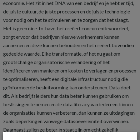
economie. Het zit in het DNA van een bedrijf en je hebt er tijd,
de juiste cultuur, de juiste processen en de juiste technologie
voor nodig om het te stimuleren en te zorgen dat het slaagt.
Het is geen nice-to-have, het creëert concurrentievoordeel,
zorgt ervoor dat bedrijven nieuwe werknemers kunnen
aannemen en deze kunnen behouden en het creëert bovendien
gedeelde waarde. Elke transformatie, of het nu gaat om
grootschalige organisatorische verandering of het
identificeren van manieren om kosten te verlagen en processen
te optimaliseren, heeft een digitale infrastructuur nodig die
geïnformeerde besluitvorming kan ondersteunen. Data doet
dit. Als bedrijfsleiders hun data beter kunnen gebruiken om
beslissingen te nemen en de data literacy van iedereen binnen
de organisaties kunnen verbeteren, dan kunnen ze uitdagingen
zoals beperkingen vanwege datasoevereiniteit overwinnen.
Daarnaast zullen ze beter in staat zijn om echt zakelijk
voordeel te halen uit hun investeringen in innovatie.”