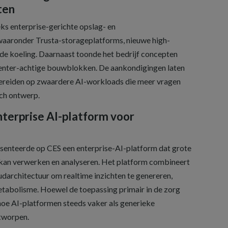
ten
s enterprise-gerichte opslag- en
 waaronder Trusta-storageplatforms, nieuwe high-
e koeling. Daarnaast toonde het bedrijf concepten
center-achtige bouwblokken. De aankondigingen laten
bereiden op zwaardere AI-workloads die meer vragen
ch ontwerp.
nterprise AI-platform voor
senteerde op CES een enterprise-AI-platform dat grote
an verwerken en analyseren. Het platform combineert
darchitectuur om realtime inzichten te genereren,
tabolisme. Hoewel de toepassing primair in de zorg
g hoe AI-platformen steeds vaker als generieke
tworpen.