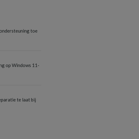
S
ondersteuning toe
S
ang op Windows 11-
S
aratie te laat bij