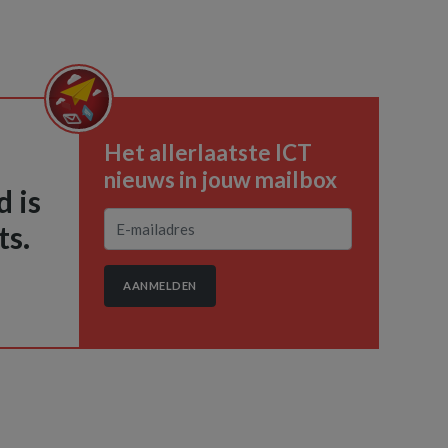
Het allerlaatste ICT
nieuws in jouw mailbox
 is
ts.
AANMELDEN