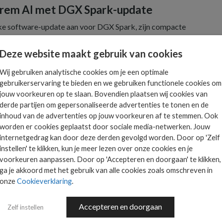
prem AI met DGX Spark-update
e software-update aan voor DGX Spark, zijn compacte
 De update verbetert prestaties voor inference en
Deze website maakt gebruik van cookies
gelijk DGX Spark te gebruiken als externe AI-
ten. Daarmee positioneert NVIDIA het systeem
Wij gebruiken analytische cookies om je een optimale
erkplek en datacenter, gericht op lokale AI-
gebruikerservaring te bieden en we gebruiken functionele cookies om
jouw voorkeuren op te slaan. Bovendien plaatsen wij cookies van
derde partijen om gepersonaliseerde advertenties te tonen en de
toont 130-inch micro RGB-display
inhoud van de advertenties op jouw voorkeuren af te stemmen. Ook
worden er cookies geplaatst door sociale media-netwerken. Jouw
26 ’s werelds grootste micro RGB-display van 130
internetgedrag kan door deze derden gevolgd worden. Door op 'Zelf
treem hoge helderheid met nauwkeurige kleurweergave
instellen' te klikken, kun je meer lezen over onze cookies en je
toepassingen zoals digitale signage, visualisatie en
voorkeuren aanpassen. Door op 'Accepteren en doorgaan' te klikken,
ga je akkoord met het gebruik van alle cookies zoals omschreven in
at zien dat display-innovatie zich steeds meer richt op
onze
Cookieverklaring
.
-cases.
aming en AI-workstations
Accepteren en doorgaan
Zelf instellen