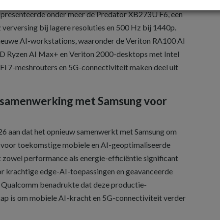
 in te zetten op extreme verversingssnelheden en AI-
t presenteerde onder meer de Predator XB273U F6, een
erversing bij lagere resoluties en 500 Hz bij 1440p.
ieuwe AI-workstations, waaronder de Veriton RA100 AI
D Ryzen AI Max+ en Veriton 2000-desktops met Intel
i 7-meshrouters en 5G-connectiviteit maken deel uit
 samenwerking met Samsung voor
6 aan dat het opnieuw samenwerkt met Samsung om
n voor toekomstige mobiele en AI-geoptimaliseerde
zowel performance als energie-efficiëntie significant
oor krachtige edge-AI-toepassingen en geavanceerde
. Qualcomm benadrukte dat deze productie-
tap is om mobiele AI-kracht en 5G-connectiviteit verder