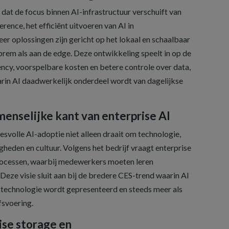
dat de focus binnen AI-infrastructuur verschuift van
erence, het efficiënt uitvoeren van AI in
r oplossingen zijn gericht op het lokaal en schaalbaar
prem als aan de edge. Deze ontwikkeling speelt in op de
ency, voorspelbare kosten en betere controle over data,
rin AI daadwerkelijk onderdeel wordt van dagelijkse
enselijke kant van enterprise AI
esvolle AI-adoptie niet alleen draait om technologie,
heden en cultuur. Volgens het bedrijf vraagt enterprise
processen, waarbij medewerkers moeten leren
ze visie sluit aan bij de bredere CES-trend waarin AI
 technologie wordt gepresenteerd en steeds meer als
fsvoering.
se storage en