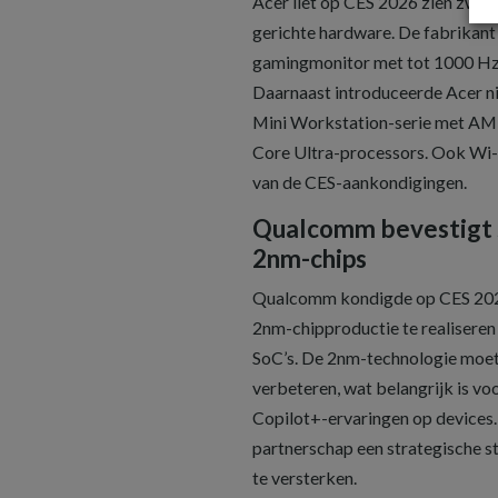
Acer liet op CES 2026 zien zwaar
gerichte hardware. De fabrikan
gamingmonitor met tot 1000 Hz v
Daarnaast introduceerde Acer n
Mini Workstation-serie met AM
Core Ultra-processors. Ook Wi-F
van de CES-aankondigingen.
Qualcomm bevestigt
2nm-chips
Qualcomm kondigde op CES 202
2nm-chipproductie te realisere
SoC’s. De 2nm-technologie moet 
verbeteren, wat belangrijk is v
Copilot+-ervaringen op devices
partnerschap een strategische s
te versterken.