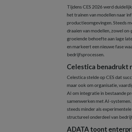
Tijdens CES 2026 werd duidelijk 
het trainen van modellen naar inf
productieomgevingen. Steeds mee
draaien van modellen, zowel on-
groeiende behoefte aan lage lat
en markeert een nieuwe fase waa
bedrijfsprocessen.
Celestica benadrukt m
Celestica stelde op CES dat succ
maar ook om organisatie, vaardig
AI om integratie in bestaande 
samenwerken met AI-systemen. De
steeds minder als experimentele
structureel onderdeel van bedrij
ADATA toont enterpri