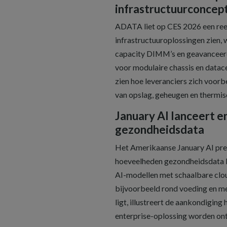
infrastructuurconcep
ADATA liet op CES 2026 een reek
infrastructuuroplossingen zien,
capacity DIMM’s en geavanceerd
voor modulaire chassis en data
zien hoe leveranciers zich voor
van opslag, geheugen en thermis
January AI lanceert e
gezondheidsdata
Het Amerikaanse January AI pre
hoeveelheden gezondheidsdata k
AI-modellen met schaalbare clou
bijvoorbeeld rond voeding en me
ligt, illustreert de aankondigin
enterprise-oplossing worden on