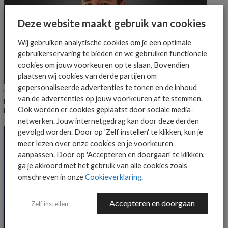
Deze website maakt gebruik van cookies
Wij gebruiken analytische cookies om je een optimale
gebruikerservaring te bieden en we gebruiken functionele
cookies om jouw voorkeuren op te slaan. Bovendien
plaatsen wij cookies van derde partijen om
gepersonaliseerde advertenties te tonen en de inhoud
ALGEMEEN IT NIEUWS
NIEUWS
van de advertenties op jouw voorkeuren af te stemmen.
Everpure benoemt Craig Robertson tot Head of Partners EMEA en
Ook worden er cookies geplaatst door sociale media-
LatAm
netwerken. Jouw internetgedrag kan door deze derden
gevolgd worden. Door op 'Zelf instellen' te klikken, kun je
meer lezen over onze cookies en je voorkeuren
aanpassen. Door op 'Accepteren en doorgaan' te klikken,
ga je akkoord met het gebruik van alle cookies zoals
omschreven in onze
Cookieverklaring
.
Accepteren en doorgaan
Zelf instellen