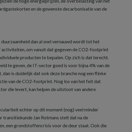
 gezien de hoge energieprijzen, de overbelasting van het
 aardgastekorten en de gewenste decarbonisatie van de
p duurzaamheid dan al snel vernauwd wordt tot het
 activiteiten, om vanuit dat gegeven de CO2-footprint
individuele producten te bepalen. Op zich is dat terecht.
ld te geven, de IT-sector goed is voor bijna 4% van de
 dan is duidelijk dat ook deze branche nog een flinke
ctie van de CO2-footprint. Nog los van het feit dat
tor die levert, kan helpen de uitstoot van andere
rculariteit echter op dit moment (nog) veel minder
r transitiekunde Jan Rotmans stelt dat na de
n, een grondstoffencrisis voor de deur staat. Ook die