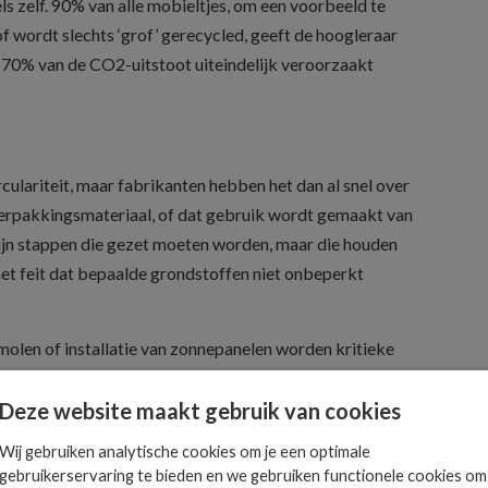
s zelf. 90% van alle mobieltjes, om een voorbeeld te
of wordt slechts ‘grof’ gerecycled, geeft de hoogleraar
 70% van de CO2-uitstoot uiteindelijk veroorzaakt
rculariteit, maar fabrikanten hebben het dan al snel over
verpakkingsmateriaal, of dat gebruik wordt gemaakt van
ijn stappen die gezet moeten worden, maar die houden
t feit dat bepaalde grondstoffen niet onbeperkt
molen of installatie van zonnepanelen worden kritieke
uik van deze metalen is de energietransitie niet te
 meer dan nu het geval is bij het ontwerpen van devices
Deze website maakt gebruik van cookies
hergebruik van materiaal belangrijker is dan ooit.
Wij gebruiken analytische cookies om je een optimale
s lange tijd een marginale business geweest. Het rijden
gebruikerservaring te bieden en we gebruiken functionele cookies om