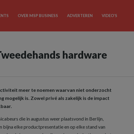
ENTS
OVER MSP BUSINESS
ADVERTEREN
VIDEO’S
 Tweedehands hardware
 activiteit meer te noemen waarvan niet onderzocht
mogelijk is. Zowel privé als zakelijk is de impact
baar.
icabeurs die in augustus weer plaatsvond in Berlijn,
bijna elke productpresentatie en op elke stand van