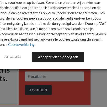
 een probleem, maar een tweede leven voor een
jouw voorkeuren op te slaan. Bovendien plaatsen wij cookies van
 uitzondering. En dat terwijl hardware door het
derde partijen om gepersonaliseerde advertenties te tonen en de
inhoud van de advertenties op jouw voorkeuren af te stemmen. Ook
rvices veel minder snel veroudert dan voorheen. Auto’s
worden er cookies geplaatst door sociale media-netwerken. Jouw
en tweede leven, glas en papier worden gerecycled.
internetgedrag kan door deze derden gevolgd worden. Door op 'Zelf
zien bij IT-hardware.
instellen' te klikken, kun je meer lezen over onze cookies en je
voorkeuren aanpassen. Door op 'Accepteren en doorgaan' te klikken,
ga je akkoord met het gebruik van alle cookies zoals omschreven in
onze
Cookieverklaring
.
Accepteren en doorgaan
Het allerlaatste ICT
Zelf instellen
nieuws in jouw mailbox
 is
ts.
AANMELDEN