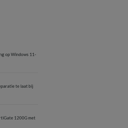
S
ang op Windows 11-
S
aratie te laat bij
S
ortiGate 1200G met