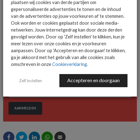
plaatsen wij cookies van derde partijen om
gepersonaliseerde advertenties te tonen en de inhoud
van de advertenties op jouw voorkeuren af te stemmen.
Ook worden er cookies geplaatst door sociale media-
netwerken. Jouw internetgedrag kan door deze derden
De ICT-wereld is snel. Mis
gevolgd worden. Door op 'Zelf instellen' te klikken, kun je
niets.
meer lezen over onze cookies en je voorkeuren
aanpassen. Door op 'Accepteren en doorgaan' te klikken,
ga je akkoord met het gebruik van alle cookies zoals
omschreven in onze
Cookieverklaring
.
Het allerlaatste ICT nieuws in jouw
mailbox
Accepteren en doorgaan
Zelf instellen
AANMELDEN