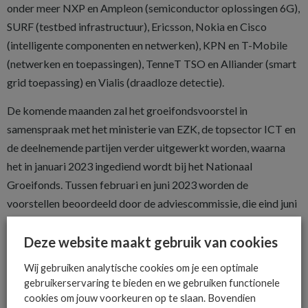
onder meer NXP en Ampleon (semiconductor oplossingen 6G),
SURF (testbed infrastructuur), Ericsson, Nokia en Cisco
(intelligente componenten en netwerken), KPN en T-Mobile
(netwerken en toepassingen), TenneT TSO en Alliander (smart
grid toepassing) en Vialis (draadloze detectie).
De komende maanden zal het groeifondsvoorstel in
samenspraak met het ministerie van EZK, de topsector ICT en
de deelnemende partijen verder uitgewerkt worden, waarna
het in januari 2023 ingediend wordt bij het Nationaal
Groeifonds. Tussen februari en juni 2023 worden de
voorstellen beoordeeld door de adviescommissie, die eind juni
een advies zal uitbrengen op basis waarvan het kabinet een
Deze website maakt gebruik van cookies
beslissing zal nemen. De verwachting is dat het definitieve
besluit met betrekking tot toekenning van de
Wij gebruiken analytische cookies om je een optimale
groeifondsaanvragen begin Q3 2023 bekend zal worden
gebruikerservaring te bieden en we gebruiken functionele
gemaakt.
cookies om jouw voorkeuren op te slaan. Bovendien