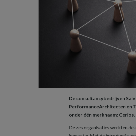
De consultancybedrijven Salve
PerformanceArchitecten en Te
onder één merknaam: Cerios. D
De zes organisaties werkten de a
innovatie. Met de introductie 