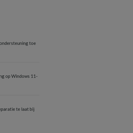
S
ondersteuning toe
S
ang op Windows 11-
S
aratie te laat bij