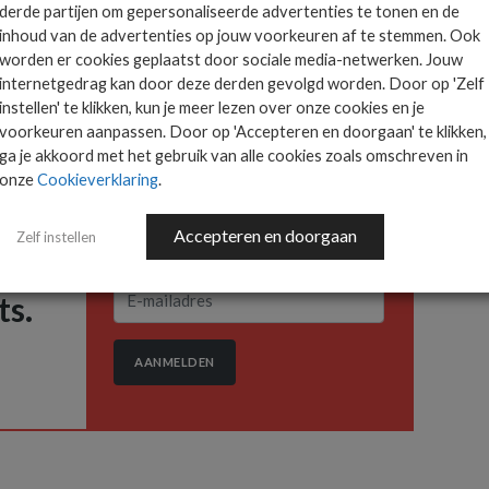
derde partijen om gepersonaliseerde advertenties te tonen en de
 staat Freddy Verweij. Het bedrijf geeft aan met de
inhoud van de advertenties op jouw voorkeuren af te stemmen. Ook
woordelijkheid te willen nemen voor softwarekwaliteit
worden er cookies geplaatst door sociale media-netwerken. Jouw
ementatietraject.
internetgedrag kan door deze derden gevolgd worden. Door op 'Zelf
instellen' te klikken, kun je meer lezen over onze cookies en je
voorkeuren aanpassen. Door op 'Accepteren en doorgaan' te klikken,
ga je akkoord met het gebruik van alle cookies zoals omschreven in
onze
Cookieverklaring
.
Het allerlaatste ICT
Accepteren en doorgaan
Zelf instellen
nieuws in jouw mailbox
 is
ts.
AANMELDEN