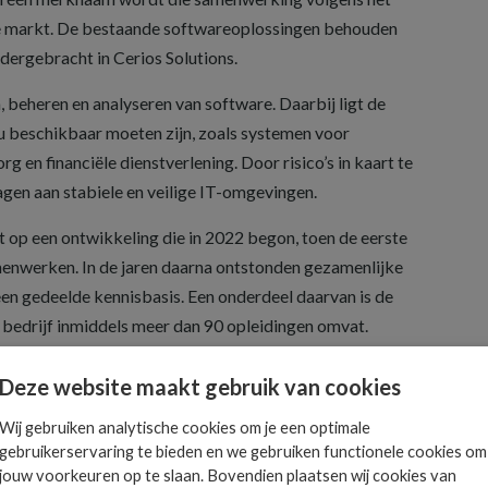
 de markt. De bestaande softwareoplossingen behouden
ergebracht in Cerios Solutions.
, beheren en analyseren van software. Daarbij ligt de
u beschikbaar moeten zijn, zoals systemen voor
rg en financiële dienstverlening. Door risico’s in kaart te
agen aan stabiele en veilige IT-omgevingen.
 op een ontwikkeling die in 2022 begon, toen de eerste
menwerken. In de jaren daarna ontstonden gezamenlijke
en gedeelde kennisbasis. Een onderdeel daarvan is de
 bedrijf inmiddels meer dan 90 opleidingen omvat.
ctuur die kleinschaligheid voor professionals
Deze website maakt gebruik van cookies
gkracht. In de komende periode wil Cerios verder
Wij gebruiken analytische cookies om je een optimale
tomatisering en kennisontwikkeling. Daarmee wil het
gebruikerservaring te bieden en we gebruiken functionele cookies om
medewerkers als software verder versterken.
jouw voorkeuren op te slaan. Bovendien plaatsen wij cookies van