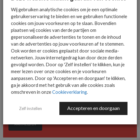
de relaties met de partners, de msp’s, zullen versterken. Ten
Wij gebruiken analytische cookies om je een optimale
Hove: “Amsterdam wordt een belangrijke hub voor ons.”
gebruikerservaring te bieden en we gebruiken functionele
cookies om jouw voorkeuren op te slaan. Bovendien
plaatsen wij cookies van derde partijen om
gepersonaliseerde advertenties te tonen en de inhoud
van de advertenties op jouw voorkeuren af te stemmen.
De ICT-wereld is snel. Mis
Ook worden er cookies geplaatst door sociale media-
netwerken. Jouw internetgedrag kan door deze derden
niets.
gevolgd worden. Door op 'Zelf instellen' te klikken, kun je
meer lezen over onze cookies en je voorkeuren
aanpassen. Door op 'Accepteren en doorgaan' te klikken,
Het allerlaatste ICT nieuws in jouw
ga je akkoord met het gebruik van alle cookies zoals
mailbox
omschreven in onze
Cookieverklaring
.
Accepteren en doorgaan
Zelf instellen
AANMELDEN