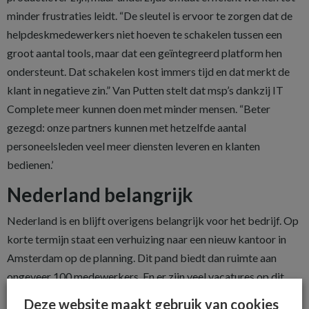
minder frustraties leidt. “De sleutel is ervoor te zorgen dat de
helpdeskmedewerkers niet hoeven te schakelen tussen een
groot aantal tools, maar dat een geïntegreerd platform hen
ondersteunt. Dat schakelen kost immers tijd en dat merkt de
klant in negatieve zin.” Van Putten stelt dat msp’s dankzij IT
Complete meer kunnen doen met minder mensen. “Beter
gezegd: onze partners kunnen met hetzelfde aantal
personeelsleden veel meer diensten leveren en klanten
bedienen.’
Nederland belangrijk
Nederland is en blijft overigens belangrijk voor het bedrijf. Op
korte termijn staat een verhuizing naar een nieuw kantoor in
Amsterdam op de planning. Dit pand biedt dan ruimte aan
ongeveer 100 medewerkers. En er zijn veel vacatures op dit
moment, want Datto is op zoek naar nieuwe medewerkers die
Deze website maakt gebruik van cookies