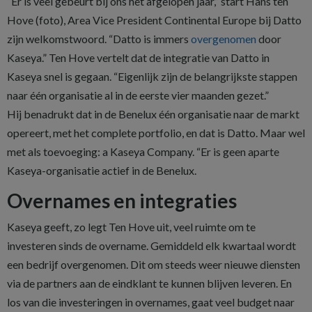
“Er is veel gebeurt bij ons het afgelopen jaar,” start Hans ten
Hove (foto), Area Vice President Continental Europe bij Datto
zijn welkomstwoord. “Datto is immers
overgenomen
door
Kaseya.” Ten Hove vertelt dat de integratie van Datto in
Kaseya snel is gegaan. “Eigenlijk zijn de belangrijkste stappen
naar één organisatie al in de eerste vier maanden gezet.”
Hij benadrukt dat in de Benelux één organisatie naar de markt
opereert, met het complete portfolio, en dat is Datto. Maar wel
met als toevoeging: a Kaseya Company. “Er is geen aparte
Kaseya-organisatie actief in de Benelux.
Overnames en integraties
Kaseya geeft, zo legt Ten Hove uit, veel ruimte om te
investeren sinds de overname. Gemiddeld elk kwartaal wordt
een bedrijf overgenomen. Dit om steeds weer nieuwe diensten
via de partners aan de eindklant te kunnen blijven leveren. En
los van die investeringen in overnames, gaat veel budget naar