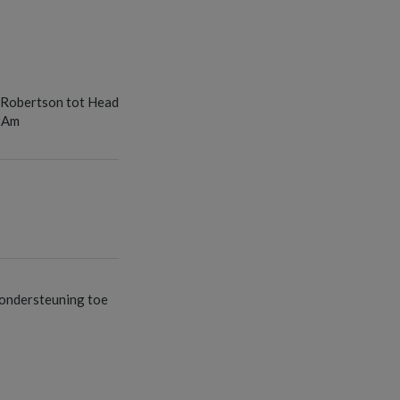
S
 Robertson tot Head
tAm
S
S
ondersteuning toe