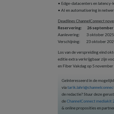
• Edge-datacenters en latency-k
• AI en automatisering in netwe
Deadlines ChannelConnect nov
Reservering: 26 september
Aanlevering: 3 oktober 2025
Verschijning: 23 oktober 20
Los van de verspreiding eind o
editie extra verkrijgbaar zijn 
en Fiber Vakdag op 5 november 2
Geïnteresseerd in de mogelij
via
tarik.lahri@channelconnect
de redactie? Stuur deze gerus
de
ChannelConnect mediakit 
& online proposities en partn