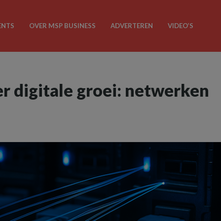
ENTS
OVER MSP BUSINESS
ADVERTEREN
VIDEO’S
er digitale groei: netwerken