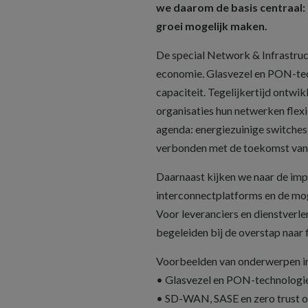
we daarom de basis centraal: d
groei mogelijk maken.
De special Network & Infrastru
economie. Glasvezel en PON-tec
capaciteit. Tegelijkertijd ont
organisaties hun netwerken flexi
agenda: energiezuinige switches,
verbonden met de toekomst van d
Daarnaast kijken we naar de imp
interconnectplatforms en de mo
Voor leveranciers en dienstverl
begeleiden bij de overstap naar f
Voorbeelden van onderwerpen in
• Glasvezel en PON-technologie
• SD-WAN, SASE en zero trust 