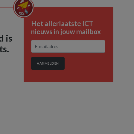
Het allerlaatste ICT
nieuws in jouw mailbox
 is
ts.
AANMELDEN