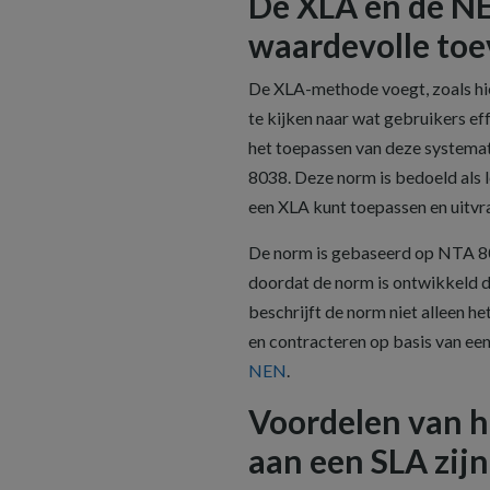
De XLA en de N
waardevolle to
De XLA-methode voegt, zoals hi
te kijken naar wat gebruikers ef
het toepassen van deze systemat
8038. Deze norm is bedoeld als l
een XLA kunt toepassen en uitvr
De norm is gebaseerd op NTA 80
doordat de norm is ontwikkeld do
beschrijft de norm niet alleen 
en contracteren op basis van ee
NEN
.
Voordelen van h
aan een SLA zij