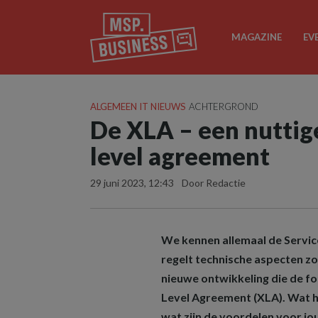
MAGAZINE
EV
ALGEMEEN IT NIEUWS
ACHTERGROND
De XLA – een nuttige
level agreement
29 juni 2023, 12:43
Door Redactie
We kennen allemaal de Servi
regelt technische aspecten zo
nieuwe ontwikkeling die de fo
Level Agreement (XLA). Wat ho
wat zijn de voordelen voor jo