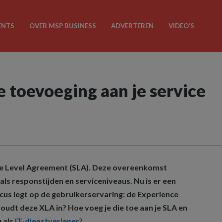
ENTS
OVER MSP BUSINESS
ADVERTEREN
VIDEO’S
 toevoeging aan je service
ce Level Agreement (SLA). Deze overeenkomst
als responstijden en serviceniveaus. Nu is er een
cus legt op de gebruikerservaring: de Experience
udt deze XLA in? Hoe voeg je die toe aan je SLA en
u als
IT-dienstverlener
?