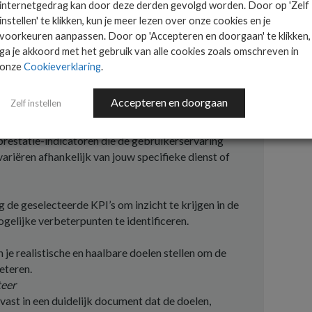
internetgedrag kan door deze derden gevolgd worden. Door op 'Zelf
instellen' te klikken, kun je meer lezen over onze cookies en je
reist een gestructureerde aanpak. Hier zijn enkele
voorkeuren aanpassen. Door op 'Accepteren en doorgaan' te klikken,
ga je akkoord met het gebruik van alle cookies zoals omschreven in
onze
Cookieverklaring
.
de gebruikerservaring je wilt verbeteren en welke
Accepteren en doorgaan
Zelf instellen
prestatie-indicatoren die de gebruikerservaring
ariëren afhankelijk van jouw specifieke dienst of
 de geselecteerde KPI’s om inzicht te krijgen in de
gelijke verbeterpunten te identificeren.
 je realistische en haalbare doelen stellen om de
eteren.
eer
st in een duidelijk document dat de doelen,