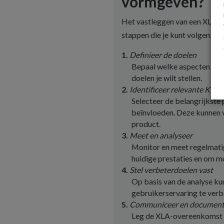
vormgeven?
Het vastleggen van een XLA ve
stappen die je kunt volgen:
Definieer de doelen
Bepaal welke aspecten van 
doelen je wilt stellen.
Identificeer relevante KPI’s
Selecteer de belangrijkste 
beïnvloeden. Deze kunnen v
product.
Meet en analyseer
Monitor en meet regelmatig
huidige prestaties en om mo
Stel verbeterdoelen vast
Op basis van de analyse kun
gebruikerservaring te verb
Communiceer en document
Leg de XLA-overeenkomst va