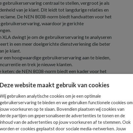
 gebruikerservaring centraal te stellen, vergroot je als
enheid van je klant. Dit leidt tot langdurige relaties en
eclame. De NEN 8038-norm biedt handvatten voor het
 gebruikerservaring, waardoor je gerichte
engen.
en XLA dwingt je om de gebruikerservaring te analyseren
teert in een meer doelgerichte dienstverlening die beter
n je klant.
r een hoogwaardige gebruikerservaring aan te bieden,
ncurrentie en trek je nieuwe klanten.
e keten: de NEN 8038-norm biedt een kader voor het
le keten van IT-dienstverlening. Dit bevordert de
Deze website maakt gebruik van cookies
illende partijen en zorgt voor een consistente
Wij gebruiken analytische cookies om je een optimale
catie: het werken met XLA en de NEN 8038-norm zorgt
gebruikerservaring te bieden en we gebruiken functionele cookies om
 verbetering van de communicatie.
jouw voorkeuren op te slaan. Bovendien plaatsen wij cookies van
derde partijen om gepersonaliseerde advertenties te tonen en de
erk wanneer je een XLA wil
inhoud van de advertenties op jouw voorkeuren af te stemmen. Ook
worden er cookies geplaatst door sociale media-netwerken. Jouw