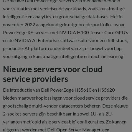
De nieuwe Dell PowerEdge-servers zijn met name bedoeld
voor situaties met veeleisende workloads, zoals kunstmatige
intelligentie en analytics, en grootschalige databases. Het in
november 2022 aangekondigde uitgebreide portfolio – waar
PowerEdge XE-servers met NVIDIA H100 Tensor Core GPU’s
en de NVIDIA AI Enterprise-softwaresuite voor een full-stack,
productie-AI-platform onderdeel van zijn – bouwt voort op
vooruitgang in kunstmatige intelligentie en machine learning.
Nieuwe servers voor cloud
service providers
De introductie van Dell PowerEdge HS5610 en HS5620
bieden maatwerkoplossingen voor cloud service providers die
grootschalige multi-vendor datacenters beheren. Deze nieuwe
2-socket-servers zijn beschikbaar in zowel 1U- als 2U-
varianten met ‘cold aisle serviceable’-configuraties. Ze kunnen
uitgerust worden met Dell Open Server Manager, een