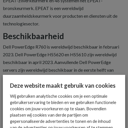
EPEAT-zilverkeurmerk en 46 systemen het EPEAT-
bronskeurmerk. EPEAT is een wereldwijd
duurzaamheidskeurmerk voor producten en diensten uit de
technologiesector.
Beschikbaarheid
Dell PowerEdge R760 is wereldwijd beschikbaar in februari
2023. Dell PowerEdge HS5620 en HS5610 zijn wereldwijd
beschikbaar in april 2023. Aanvullende Dell PowerEdge
servers zijn wereldwijd beschikbaar in de eerste helft van
2023. ProDeploy Factory Configuration is wereldwijd
Deze website maakt gebruik van cookies
beschikbaar en ProDeploy Rack Integration is beschikbaar in
de VS.
Wij gebruiken analytische cookies om je een optimale
gebruikerservaring te bieden en we gebruiken functionele
cookies om jouw voorkeuren op te slaan. Bovendien
plaatsen wij cookies van derde partijen om
gepersonaliseerde advertenties te tonen en de inhoud
van de advertenties op jouw voorkeuren af te stemmen.