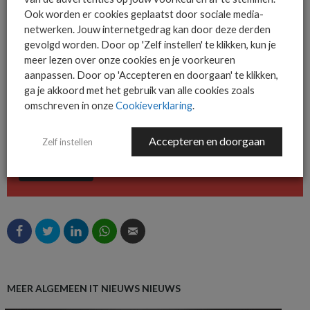
De ICT-wereld is snel. Mis
Ook worden er cookies geplaatst door sociale media-
niets.
netwerken. Jouw internetgedrag kan door deze derden
gevolgd worden. Door op 'Zelf instellen' te klikken, kun je
meer lezen over onze cookies en je voorkeuren
aanpassen. Door op 'Accepteren en doorgaan' te klikken,
Het allerlaatste ICT nieuws in jouw
ga je akkoord met het gebruik van alle cookies zoals
mailbox
omschreven in onze
Cookieverklaring
.
Accepteren en doorgaan
Zelf instellen
AANMELDEN
MEER ALGEMEEN IT NIEUWS NIEUWS