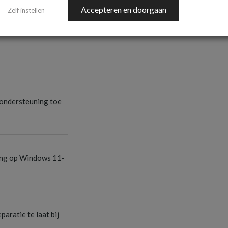
Accepteren en doorgaan
Zelf instellen
S
ondersteuning toe
S
ang op Windows 11-
S
aratie te laat bij