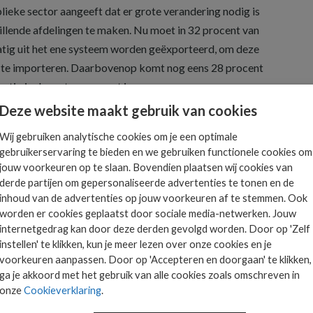
lieke sector aangeeft dat er grote verandering nodig is
llende afdelingen te maken. Nu moet in 32 procent van
atig uit het ene systeem worden geëxporteerd, om deze
m te importeren. Daarbovenop komt nog eens 28 procent
atig in de systemen moet invoeren.
Deze website maakt gebruik van cookies
Wij gebruiken analytische cookies om je een optimale
gebruikerservaring te bieden en we gebruiken functionele cookies om
jouw voorkeuren op te slaan. Bovendien plaatsen wij cookies van
Het allerlaatste ICT
derde partijen om gepersonaliseerde advertenties te tonen en de
nieuws in jouw mailbox
inhoud van de advertenties op jouw voorkeuren af te stemmen. Ook
 is
worden er cookies geplaatst door sociale media-netwerken. Jouw
internetgedrag kan door deze derden gevolgd worden. Door op 'Zelf
ts.
instellen' te klikken, kun je meer lezen over onze cookies en je
voorkeuren aanpassen. Door op 'Accepteren en doorgaan' te klikken,
AANMELDEN
ga je akkoord met het gebruik van alle cookies zoals omschreven in
onze
Cookieverklaring
.