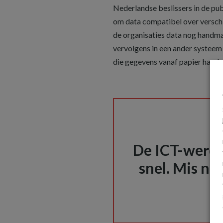
Nederlandse beslissers in de pub
om data compatibel over verschi
de organisaties data nog handm
vervolgens in een ander systee
die gegevens vanaf papier handm
De ICT-wereld
snel. Mis nie