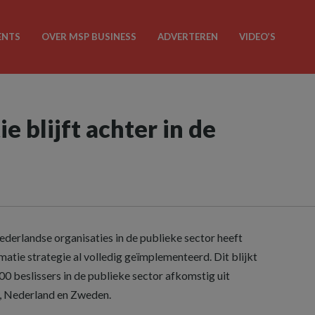
ENTS
OVER MSP BUSINESS
ADVERTEREN
VIDEO’S
e blijft achter in de
Nederlandse organisaties in de publieke sector heeft
matie strategie al volledig geïmplementeerd. Dit blijkt
0 beslissers in de publieke sector afkomstig uit
k, Nederland en Zweden.