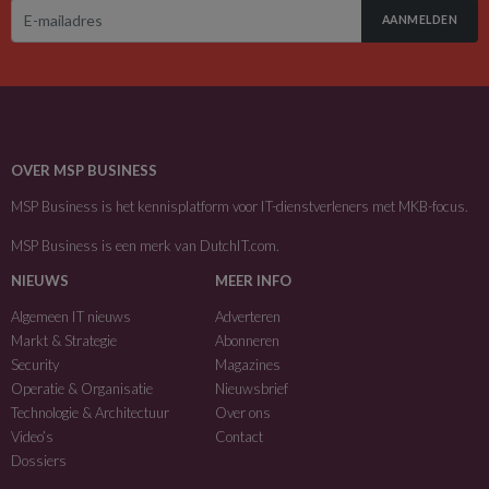
AANMELDEN
OVER MSP BUSINESS
MSP Business is het kennisplatform voor IT-dienstverleners met MKB-focus.
MSP Business is een merk van
DutchIT.com
.
NIEUWS
MEER INFO
Algemeen IT nieuws
Adverteren
Markt & Strategie
Abonneren
Security
Magazines
Operatie & Organisatie
Nieuwsbrief
Technologie & Architectuur
Over ons
Video’s
Contact
Dossiers