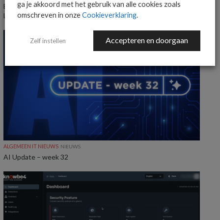
ga je akkoord met het gebruik van alle cookies zoals
Everpure benoemt Craig Robertson tot Head of Partners EMEA en
omschreven in onze
Cookieverklaring
.
LatAm
Accepteren en doorgaan
Zelf instellen
ALGEMEEN IT NIEUWS
NIEUWS
AI Update – week 32