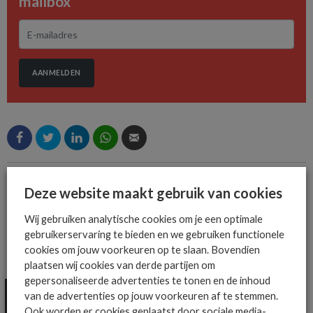
mailbox
AANMELDEN
MEER OVER
Deze website maakt gebruik van cookies
KIBAG
PANASONIC TOUGHBOOK
Wij gebruiken analytische cookies om je een optimale
gebruikerservaring te bieden en we gebruiken functionele
cookies om jouw voorkeuren op te slaan. Bovendien
MEER ALGEMEEN IT NIEUWS NIEUWS
plaatsen wij cookies van derde partijen om
gepersonaliseerde advertenties te tonen en de inhoud
van de advertenties op jouw voorkeuren af te stemmen.
Ook worden er cookies geplaatst door sociale media-