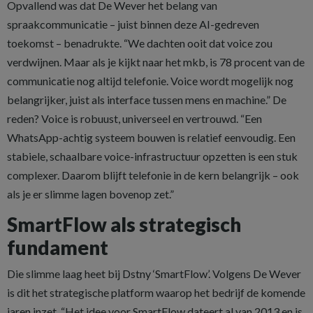
Opvallend was dat De Wever het belang van
spraakcommunicatie – juist binnen deze AI-gedreven
toekomst – benadrukte. “We dachten ooit dat voice zou
verdwijnen. Maar als je kijkt naar het mkb, is 78 procent van de
communicatie nog altijd telefonie. Voice wordt mogelijk nog
belangrijker, juist als interface tussen mens en machine.” De
reden? Voice is robuust, universeel en vertrouwd. “Een
WhatsApp-achtig systeem bouwen is relatief eenvoudig. Een
stabiele, schaalbare voice-infrastructuur opzetten is een stuk
complexer. Daarom blijft telefonie in de kern belangrijk – ook
als je er slimme lagen bovenop zet.”
SmartFlow als strategisch
fundament
Die slimme laag heet bij Dstny ‘SmartFlow’. Volgens De Wever
is dit het strategische platform waarop het bedrijf de komende
jaren inzet. “Het idee voor SmartFlow dateert al van 2013 en is