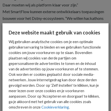
Daar moeten wij als platform klaar voor zijn.”
Met SmartFlow kunnen externe ontwikkelaars toepassingen
bouwen voor het Dstny-ecosysteem. “We willen hackathons
organiseren en start-ups onboarden. Zij leveren innovatie, wij
leveren bereik. Met SmartFlow kun je je oplossing in één keer
Deze website maakt gebruik van cookies
beschikbaar maken voor miljoenen gebruikers,” aldus De
Wij gebruiken analytische cookies om je een optimale
Wever. Ook voor bestaande klanten biedt het voordelen.
gebruikerservaring te bieden en we gebruiken functionele
“Mensen houden niet van migreren. Dankzij SmartFlow kunnen
cookies om jouw voorkeuren op te slaan. Bovendien
plaatsen wij cookies van derde partijen om
we innovatie naar de gebruiker brengen zonder dat ze iets
gepersonaliseerde advertenties te tonen en de inhoud
hoeven te veranderen aan hun bestaande omgeving.”Opvallend
van de advertenties op jouw voorkeuren af te stemmen.
is dat Dstny zelf geen eigen large language model (LLM)
Ook worden er cookies geplaatst door sociale media-
bouwt. De Wever: “Iedere ochtend is er wel een nieuwe AI-
netwerken. Jouw internetgedrag kan door deze derden
hype. Het heeft geen zin om daarin te investeren als je niet
gevolgd worden. Door op 'Zelf instellen' te klikken, kun je
meer lezen over onze cookies en je voorkeuren
weet wie de winnaars worden. Wat wél zin heeft, is zorgen dat
aanpassen. Door op 'Accepteren en doorgaan' te klikken,
je platform klaar is om met iedereen te integreren.” Volgens
ga je akkoord met het gebruik van alle cookies zoals
hem zit de kracht van Dstny dan ook niet in het bouwen van AI,
omschreven in onze
Cookieverklaring
.