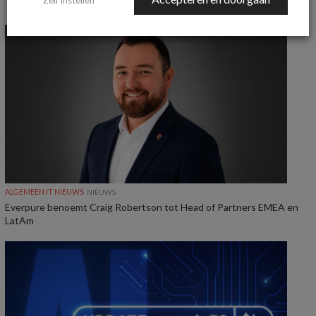
MEER ALGEMEEN IT NIEUWS NIEUWS
ALGEMEEN IT NIEUWS
NIEUWS
Everpure benoemt Craig Robertson tot Head of Partners EMEA en
LatAm