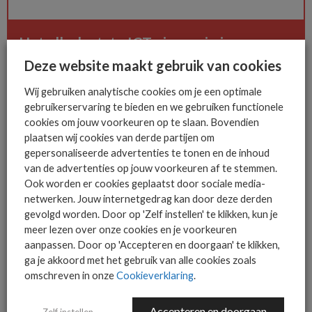
Het allerlaatste ICT nieuws in jouw
mailbox
Deze website maakt gebruik van cookies
Wij gebruiken analytische cookies om je een optimale
gebruikerservaring te bieden en we gebruiken functionele
cookies om jouw voorkeuren op te slaan. Bovendien
AANMELDEN
plaatsen wij cookies van derde partijen om
gepersonaliseerde advertenties te tonen en de inhoud
van de advertenties op jouw voorkeuren af te stemmen.
Ook worden er cookies geplaatst door sociale media-
netwerken. Jouw internetgedrag kan door deze derden
gevolgd worden. Door op 'Zelf instellen' te klikken, kun je
meer lezen over onze cookies en je voorkeuren
aanpassen. Door op 'Accepteren en doorgaan' te klikken,
MEER OVER
AI
LINDEN-IT
ga je akkoord met het gebruik van alle cookies zoals
omschreven in onze
Cookieverklaring
.
Accepteren en doorgaan
Zelf instellen