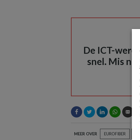
De ICT-wereld
snel. Mis nie
MEER OVER
EUROFIBER
L