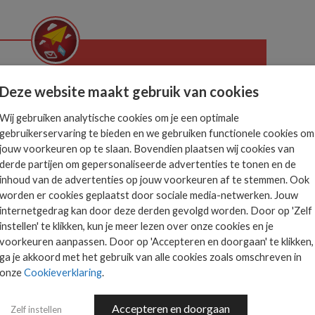
Het allerlaatste ICT
Deze website maakt gebruik van cookies
nieuws in jouw mailbox
 is
Wij gebruiken analytische cookies om je een optimale
ts.
gebruikerservaring te bieden en we gebruiken functionele cookies om
jouw voorkeuren op te slaan. Bovendien plaatsen wij cookies van
derde partijen om gepersonaliseerde advertenties te tonen en de
AANMELDEN
inhoud van de advertenties op jouw voorkeuren af te stemmen. Ook
worden er cookies geplaatst door sociale media-netwerken. Jouw
internetgedrag kan door deze derden gevolgd worden. Door op 'Zelf
instellen' te klikken, kun je meer lezen over onze cookies en je
voorkeuren aanpassen. Door op 'Accepteren en doorgaan' te klikken,
ga je akkoord met het gebruik van alle cookies zoals omschreven in
onze
Cookieverklaring
.
UCHTVERKEERSLEIDING NEDERLAND
PAUL NAASTEPAD
Accepteren en doorgaan
Zelf instellen