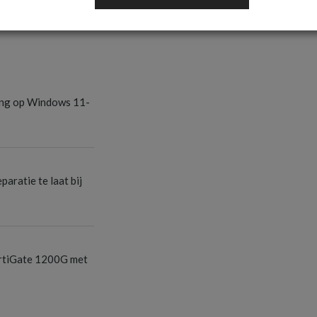
S
ang op Windows 11-
S
aratie te laat bij
S
ortiGate 1200G met