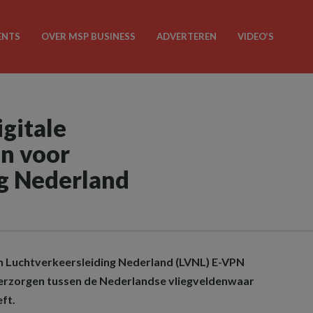
ENTS
OVER MSP BUSINESS
ADVERTEREN
VIDEO’S
igitale
n voor
g Nederland
an Luchtverkeersleiding Nederland (LVNL) E-VPN
rzorgen tussen de Nederlandse vliegveldenwaar
ft.