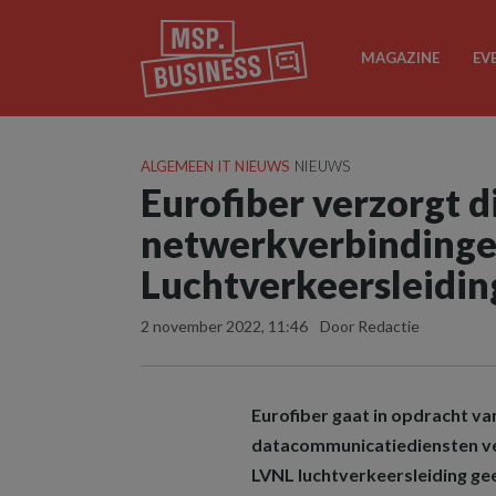
MAGAZINE
EV
ALGEMEEN IT NIEUWS
NIEUWS
Eurofiber verzorgt d
netwerkverbindinge
Luchtverkeersleidin
2 november 2022, 11:46
Door Redactie
Eurofiber gaat in opdracht v
datacommunicatiediensten ve
LVNL luchtverkeersleiding gee