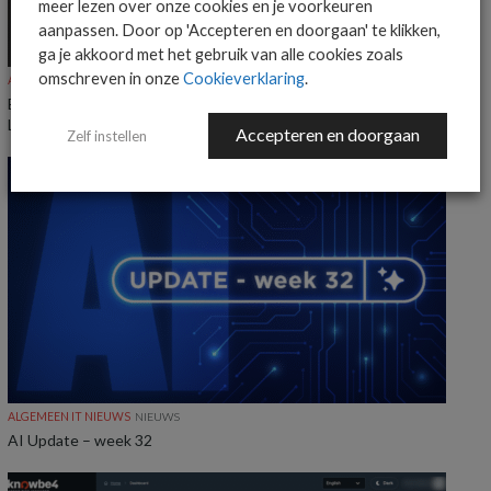
meer lezen over onze cookies en je voorkeuren
aanpassen. Door op 'Accepteren en doorgaan' te klikken,
ga je akkoord met het gebruik van alle cookies zoals
omschreven in onze
Cookieverklaring
.
ALGEMEEN IT NIEUWS
NIEUWS
Everpure benoemt Craig Robertson tot Head of Partners EMEA en
LatAm
Accepteren en doorgaan
Zelf instellen
ALGEMEEN IT NIEUWS
NIEUWS
AI Update – week 32