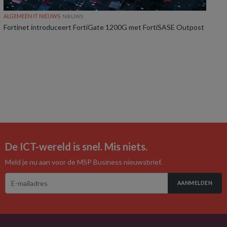
ALGEMEEN IT NIEUWS
NIEUWS
Fortinet introduceert FortiGate 1200G met FortiSASE Outpost
De ICT-wereld is snel. Mis niets.
Meld je nu aan voor de MSP Business nieuwsbrief.
AANMELDEN