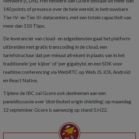
Network (CDN). Het netwerk van Gcore bestaat uit meer dan
140 points of presence over de hele wereld, in betrouwbare
Tier IV- en Tier III-datacenters, met een totale capaciteit van
meer dan 110 Tbps.
De leverancier van cloud- en edgediensten gaat het platform
uitbreiden met gratis transcoding in de cloud, een
tariefstructuur dat per minuut afrekent in plaats van in het
traditionele ‘per kijker’ of ‘per gigabyte’, en een SDK voor
realtime conferencing via WebRTC op Web JS, iOS, Android
en React Native.
Tijdens de IBC zal Gcore ook deelnemen aan een
paneldiscussie over ‘distributed origin shielding’, op maandag
12 september. Gcore is aanwezig op stand 5.H22.