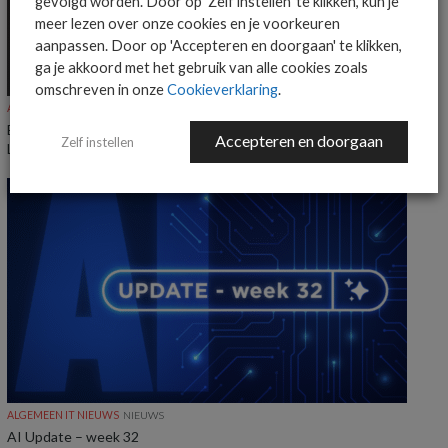
gevolgd worden. Door op 'Zelf instellen' te klikken, kun je
meer lezen over onze cookies en je voorkeuren
aanpassen. Door op 'Accepteren en doorgaan' te klikken,
ga je akkoord met het gebruik van alle cookies zoals
omschreven in onze
Cookieverklaring
.
ALGEMEEN IT NIEUWS
NIEUWS
Everpure benoemt Craig Robertson tot Head of Partners EMEA en
Accepteren en doorgaan
Zelf instellen
LatAm
ALGEMEEN IT NIEUWS
NIEUWS
AI Update – week 32