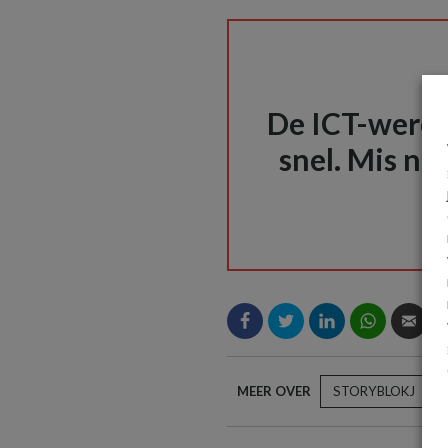
De ICT-wereld
snel. Mis nie
MEER OVER
STORYBLOKJ