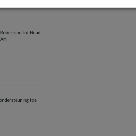
S
 Robertson tot Head
tAm
S
S
ondersteuning toe