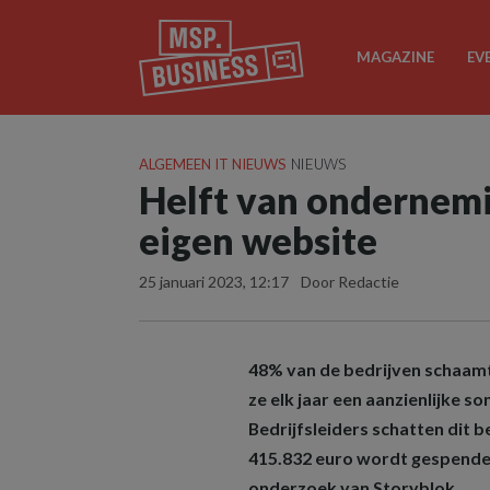
MAGAZINE
EV
ALGEMEEN IT NIEUWS
NIEUWS
Helft van ondernemi
eigen website
25 januari 2023, 12:17
Door Redactie
48% van de bedrijven schaamt
ze elk jaar een aanzienlijke s
Bedrijfsleiders schatten dit b
415.832 euro wordt gespendee
onderzoek van Storyblok.