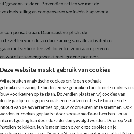
it ‘gewoon’ te doen. Bovendien zetten we met de
e doelstelling en compenseren we in één klap voor al
er compensatie aan. Daarnaast verplicht de
in te zetten voor de verduurzaming van alle activiteiten.
 gaan met verhuurders wil Incentro voortaan opereren
 en wordt er samengewerkt met ‘groene’ partners.
Deze website maakt gebruik van cookies
Wij gebruiken analytische cookies om je een optimale
gebruikerservaring te bieden en we gebruiken functionele cookies om
Het allerlaatste ICT
jouw voorkeuren op te slaan. Bovendien plaatsen wij cookies van
derde partijen om gepersonaliseerde advertenties te tonen en de
nieuws in jouw mailbox
 is
inhoud van de advertenties op jouw voorkeuren af te stemmen. Ook
worden er cookies geplaatst door sociale media-netwerken. Jouw
ts.
internetgedrag kan door deze derden gevolgd worden. Door op 'Zelf
instellen' te klikken, kun je meer lezen over onze cookies en je
voorkeuren aanpassen. Door op 'Accepteren en doorgaan' te klikken,