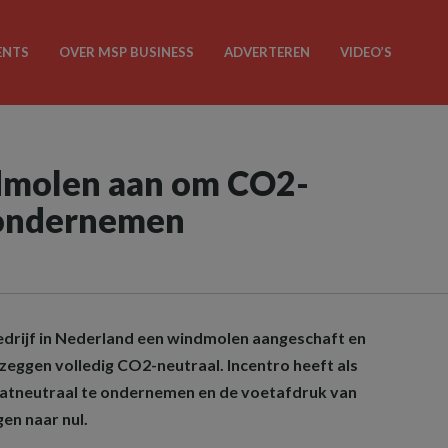
ENTS
OVER MSP BUSINESS
ADVERTEREN
VIDEO’S
ndmolen aan om CO2-
 ondernemen
bedrijf in Nederland een windmolen aangeschaft en
zeggen volledig CO2-neutraal. Incentro heeft als
maatneutraal te ondernemen en de voetafdruk van
gen naar nul.