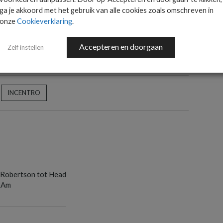
AANMELDEN
ga je akkoord met het gebruik van alle cookies zoals omschreven in
onze
Cookieverklaring
.
Accepteren en doorgaan
Zelf instellen
INCENTRO
S
 Robertson tot Head
tAm
S