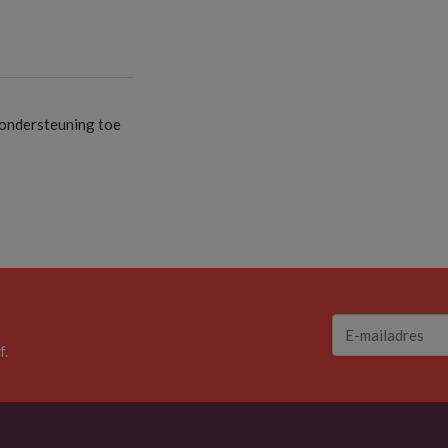
S
ondersteuning toe
f.