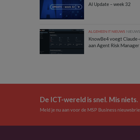
AI Update – week 32
ALGEMEEN IT NIEUWS
NIEUW
KnowBe4 voegt Claude-
aan Agent Risk Manager
De ICT-wereld is snel. Mis niets.
Meld je nu aan voor de MSP Business nieuwsbrie