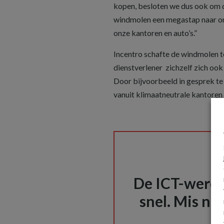
kopen, besloten we dus ook om d
windmolen een megastap naar onz
onze kantoren en auto’s.”
Incentro schafte de windmolen t
dienstverlener zichzelf zich ook 
Door bijvoorbeeld in gesprek te
vanuit klimaatneutrale kantoren
De ICT-wereld
snel. Mis nie