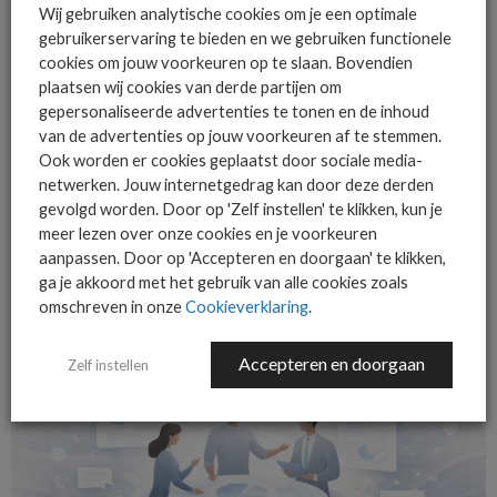
Vastleggen wat er gebeurt, wanneer beslissingen zijn genomen
Wij gebruiken analytische cookies om je een optimale
en welke acties zijn uitgevoerd, is nodig voor evaluatie,
gebruikerservaring te bieden en we gebruiken functionele
aansprakelijkheid en eventuele meldplichten. Dat is geen
cookies om jouw voorkeuren op te slaan. Bovendien
plaatsen wij cookies van derde partijen om
administratieve last, maar onderdeel van professioneel
gepersonaliseerde advertenties te tonen en de inhoud
handelen.
van de advertenties op jouw voorkeuren af te stemmen.
Ook worden er cookies geplaatst door sociale media-
Aan klantzijde is mandaat essentieel. Er moet iemand zijn die
netwerken. Jouw internetgedrag kan door deze derden
mag besluiten om systemen uit te schakelen, processen stil te
gevolgd worden. Door op 'Zelf instellen' te klikken, kun je
leggen of externe partijen in te schakelen. Zonder die
meer lezen over onze cookies en je voorkeuren
beslissingsbevoegdheid blijft een msp hangen tussen techniek
aanpassen. Door op 'Accepteren en doorgaan' te klikken,
ga je akkoord met het gebruik van alle cookies zoals
en bestuur.
omschreven in onze
Cookieverklaring
.
Accepteren en doorgaan
Zelf instellen