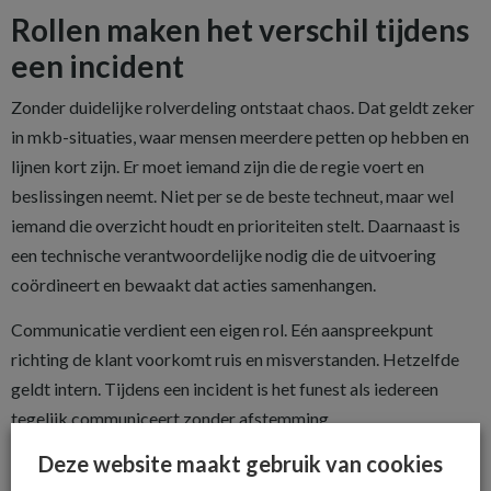
Rollen maken het verschil tijdens
een incident
Zonder duidelijke rolverdeling ontstaat chaos. Dat geldt zeker
in mkb-situaties, waar mensen meerdere petten op hebben en
lijnen kort zijn. Er moet iemand zijn die de regie voert en
beslissingen neemt. Niet per se de beste techneut, maar wel
iemand die overzicht houdt en prioriteiten stelt. Daarnaast is
een technische verantwoordelijke nodig die de uitvoering
coördineert en bewaakt dat acties samenhangen.
Communicatie verdient een eigen rol. Eén aanspreekpunt
richting de klant voorkomt ruis en misverstanden. Hetzelfde
geldt intern. Tijdens een incident is het funest als iedereen
tegelijk communiceert zonder afstemming.
Deze website maakt gebruik van cookies
Documentatie wordt vaak onderschat, maar is cruciaal.