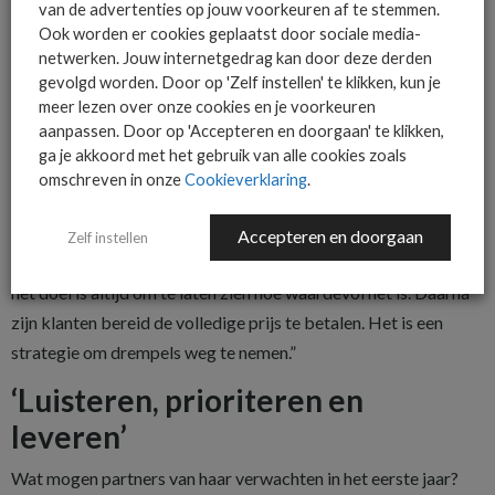
Op de vraag of scherpe instapprijzen een manier zijn om
van de advertenties op jouw voorkeuren af te stemmen.
Ook worden er cookies geplaatst door sociale media-
marktaandeel te kopen, antwoordt Succar diplomatiek. “We
netwerken. Jouw internetgedrag kan door deze derden
willen klanten verleiden om iets nieuws te proberen. Daarom
gevolgd worden. Door op 'Zelf instellen' te klikken, kun je
zijn er introductieprijzen. Maar op de lange termijn willen we
meer lezen over onze cookies en je voorkeuren
gekozen worden vanwege de waarde die we leveren.
aanpassen. Door op 'Accepteren en doorgaan' te klikken,
ga je akkoord met het gebruik van alle cookies zoals
Uiteindelijk gaat het om de impact op hun winstgevendheid en
omschreven in onze
Cookieverklaring
.
groei.”
Dat geldt ook voor bestaande klanten. “Als we een nieuw
Accepteren en doorgaan
Zelf instellen
product introduceren, kan het aantrekkelijk geprijsd zijn. Maar
het doel is altijd om te laten zien hoe waardevol het is. Daarna
zijn klanten bereid de volledige prijs te betalen. Het is een
strategie om drempels weg te nemen.”
‘Luisteren, prioriteren en
leveren’
Wat mogen partners van haar verwachten in het eerste jaar?